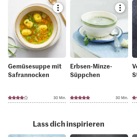
Bookmark
Bookmar
recipe
recipe
or
or
add
add
it
it
to
to
your
your
collections.
collection
Gemüsesuppe mit
Erbsen-Minze-
V
Safrannocken
Süppchen
S
30 Min.
30 Min.
Lass dich inspirieren