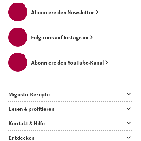
Abonniere den Newsletter
Folge uns auf Instagram
Abonniere den YouTube-Kanal
Migusto-Rezepte
Migusto App
Lesen & profitieren
Was koche ich heute?
Tipps & Tricks
Kontakt & Hilfe
Hauptgerichte
Storys
Fragen zu Migusto
Entdecken