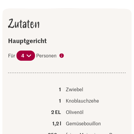
Zutaten
Hauptgericht
Für
4
Personen
1
Zwiebel
1
Knoblauchzehe
2 EL
Olivenöl
1,2 l
Gemüsebouillon