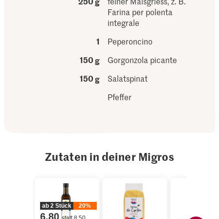
250 g
feiner Maisgriess, z. B.
Farina per polenta
integrale
1
Peperoncino
150 g
Gorgonzola picante
150 g
Salatspinat
Pfeffer
Zutaten in deiner Migros
ab 2 Stück
20%
6.80
statt 8.50