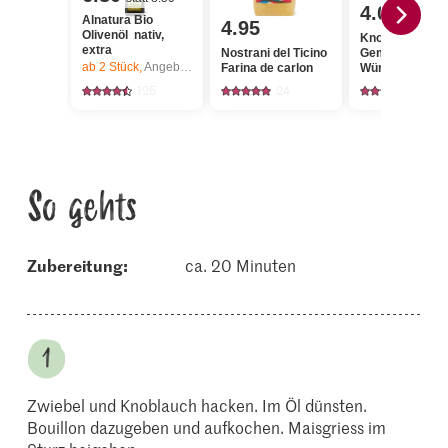
4.00
Alnatura Bio
4.95
Olivenöl nativ,
Knorr
extra
Nostrani del Ticino
Gemüsebouillo
ab 2
Stück,
Angebot gilt nur vom 6.8. bis 12.8.2026, solange Vorrat.
Farina de carlon
Würfel
125
24
174
So gehts
Zubereitung:
ca. 20 Minuten
Zwiebel und Knoblauch hacken. Im Öl dünsten.
Bouillon dazugeben und aufkochen. Maisgriess im