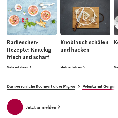
Radieschen-
Knoblauch schälen
K
Rezepte: Knackig
und hacken
frisch und scharf
Mehr erfahren
Mehr erfahren
Me
Das persönliche Kochportal der Migros
Polenta mit Gorgonz
Jetzt anmelden