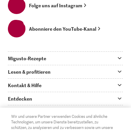
Folge uns auf Instagram
Abonniere den YouTube-Kanal
Migusto-Rezepte
Migusto App
Lesen & profitieren
Was koche ich heute?
Tipps & Tricks
Kontakt & Hilfe
Hauptgerichte
Storys
Fragen zu Migusto
Entdecken
Schnelle & einfache Rezepte
How to-Videos
Infos zum Kochen mit Migusto
Supermarkt
Wir und unsere Partner verwenden Cookies und ähnliche
Apéro & Fingerfood
DE
Glossar
FR
IT
Kontakt
Migros Online
Technologien, um unsere Dienste bereitzustellen, zu
schützen, zu analysieren und zu verbessern sowie um unsere
Backen
Migusto Login