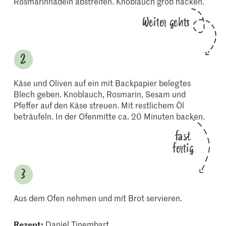
Rosmarinnadeln abstreifen. Knoblauch grob hacken.
Weiter gehts
Käse und Oliven auf ein mit Backpapier belegtes
Blech geben. Knoblauch, Rosmarin, Sesam und
Pfeffer auf den Käse streuen. Mit restlichem Öl
beträufeln. In der Ofenmitte ca. 20 Minuten backen.
fast
fertig
Aus dem Ofen nehmen und mit Brot servieren.
Rezept:
Daniel Tinembart