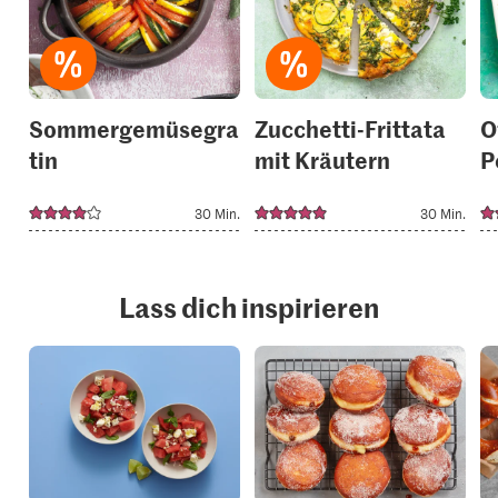
to
to
your
your
collections.
collection
Sommergemüsegra
Zucchetti-Frittata
O
tin
mit Kräutern
P
30 Min.
30 Min.
Lass dich inspirieren