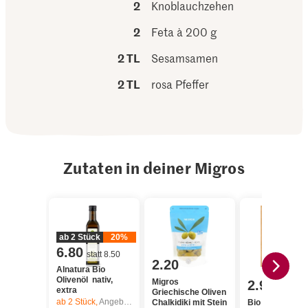
2
Knoblauchzehen
2
Feta à 200 g
2 TL
Sesamsamen
2 TL
rosa Pfeffer
Zutaten in deiner Migros
ab 2 Stück
20%
6.80
statt 8.50
2.20
Alnatura Bio
Olivenöl nativ,
Migros
2.95
extra
Griechische Oliven
ab 2
Stück,
Angebot gilt nur vom 6.8. bis 12.8.2026, solange Vorrat.
Chalkidiki mit Stein
Bio Feta