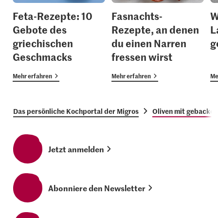
Feta-Rezepte: 10
Fasnachts-
W
Gebote des
Rezepte, an denen
L
griechischen
du einen Narren
g
Geschmacks
fressen wirst
Mehr erfahren
Mehr erfahren
Me
Das persönliche Kochportal der Migros
Oliven mit gebacke
Jetzt anmelden
Abonniere den Newsletter