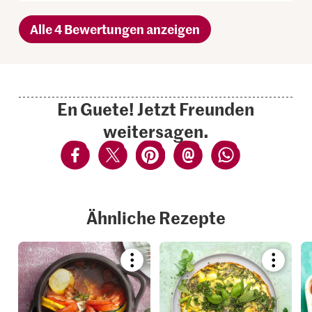
Alle 4 Bewertungen anzeigen
En Guete! Jetzt Freunden
weitersagen.
Ähnliche Rezepte
Bookmark
Bookmar
recipe
recipe
or
or
add
add
it
it