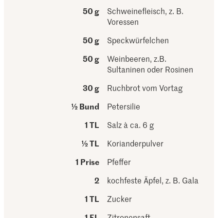
50 g
Schweinefleisch, z. B.
Voressen
50 g
Speckwürfelchen
50 g
Weinbeeren, z.B.
Sultaninen oder Rosinen
30 g
Ruchbrot vom Vortag
½ Bund
Petersilie
1 TL
Salz à ca. 6 g
½ TL
Korianderpulver
1 Prise
Pfeffer
2
kochfeste Äpfel, z. B. Gala
1 TL
Zucker
1 EL
Zitronensaft