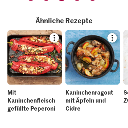
Ähnliche Rezepte
Bookmark
Bookmar
recipe
recipe
or
or
add
add
it
it
to
to
your
your
collections.
collection
Mit
Kaninchenragout
S
Kaninchenfleisch
mit Äpfeln und
Z
gefüllte Peperoni
Cidre