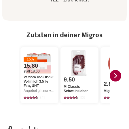
Zutaten in deiner Migros
15%
15.80
statt 18.60
Valflora IP-SUISSE
9.50
Vollmilch 3.5 %
2.80
Fett, UHT
M-Classic
Angebot gilt nur vom 6.8. bis 12.8.2026, solange Vorrat.
Schweinsleber
Migros Äpfel G
341
109
3410