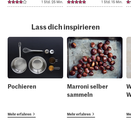
1 Std. 25 Min.
1 Std. 15 Min.
Lass dich inspirieren
Pochieren
Marroni selber
W
sammeln
W
Mehr erfahren
Mehr erfahren
Me