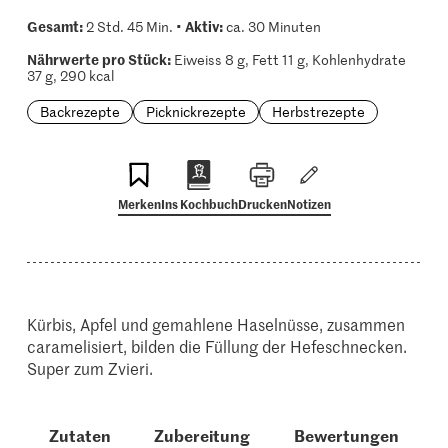
Gesamt:
Aktiv:
2 Std. 45 Min. •
ca. 30 Minuten
Nährwerte pro Stück:
Eiweiss 8 g, Fett 11 g, Kohlenhydrate
37 g, 290 kcal
Backrezepte
Picknickrezepte
Herbstrezepte
Merken
Ins Kochbuch
Drucken
Notizen
Kürbis, Apfel und gemahlene Haselnüsse, zusammen
caramelisiert, bilden die Füllung der Hefeschnecken.
Super zum Zvieri.
Zutaten
Zubereitung
Bewertungen