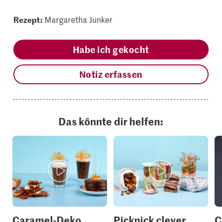
Rezept:
Margaretha Junker
Habe ich gekocht
Notiz erfassen
Das könnte dir helfen:
Caramel-Deko
Picknick clever
C