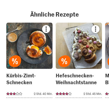
Ähnliche Rezepte
Bookmark
Bookmar
recipe
recipe
or
or
add
add
it
it
to
to
your
your
collections.
collection
Kürbis-Zimt-
Hefeschnecken-
M
Schnecken
Weihnachtstanne
B
2 Std. 40 Min.
2 Std. 45 Min.