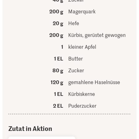
200 g
Magerquark
20 g
Hefe
200 g
Kürbis, gerüstet gewogen
1
kleiner Apfel
1 EL
Butter
80 g
Zucker
120 g
gemahlene Haselnüsse
1 EL
Kürbiskerne
2 EL
Puderzucker
Zutat in Aktion