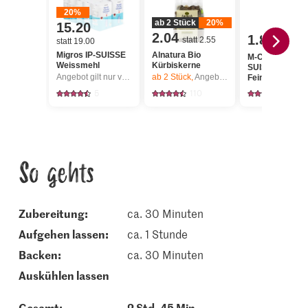
20%
ab 2 Stück
20%
15.20
2.04
1.80
statt 2.55
statt 19.00
Migros IP-SUISSE
Alnatura Bio
M-Classic IP-
Weissmehl
Kürbiskerne
SUISSE Cristal
Angebot gilt nur vom 6.8. bis 12.8.2026, solange Vorrat.
ab 2
Stück,
Angebot gilt nur vom 6.8. bis 12.8.2026, solange Vorrat.
Feinkristall-Zu
5
110
1137
So gehts
Zubereitung:
ca. 30 Minuten
aufgehen lassen:
ca. 1 Stunde
backen:
ca. 30 Minuten
auskühlen lassen
Gesamt:
2 Std. 45 Min.