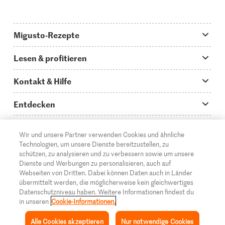
Migusto-Rezepte
Migusto App
Lesen & profitieren
Was koche ich heute?
Tipps & Tricks
Kontakt & Hilfe
Hauptgerichte
Storys
Fragen zu Migusto
Entdecken
Schnelle & einfache Rezepte
How to-Videos
Infos zum Kochen mit Migusto
Supermarkt
Wir und unsere Partner verwenden Cookies und ähnliche
Apéro & Fingerfood
DE
Glossar
FR
IT
Kontakt
Migros Online
Technologien, um unsere Dienste bereitzustellen, zu
schützen, zu analysieren und zu verbessern sowie um unsere
Backen
Migusto Login
Mediadaten Werbetreibende
Über die Migros
Dienste und Werbungen zu personalisieren, auch auf
Webseiten von Dritten. Dabei können Daten auch in Länder
Rezepte für Familien & Kinder
Migusto Printmagazin
Impressum
übermittelt werden, die möglicherweise kein gleichwertiges
Filialen
© 2026 Migros-Genossenschafts-Bund
Datenschutzniveau haben. Weitere Informationen findest du
Alle Rezeptkategorien
Wettbewerbe
in unseren
Cookie-Informationen.
Rechtliche Hinweise
Cumulus
Alle Cookies akzeptieren
Nur notwendige Cookies
Datenschutz