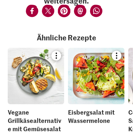
weitersagen.
Ähnliche Rezepte
Bookmark
Bookmar
recipe
recipe
or
or
add
add
it
it
to
to
your
your
collections.
collection
Vegane
Eisbergsalat mit
C
Grillkäsealternativ
Wassermelone
S
e mit Gemüsesalat
K