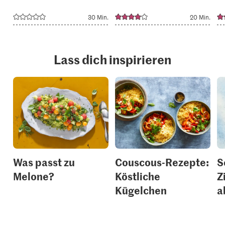
30 Min.
20 Min.
Lass dich inspirieren
Was passt zu
Couscous-Rezepte:
S
Melone?
Köstliche
Z
Kügelchen
a