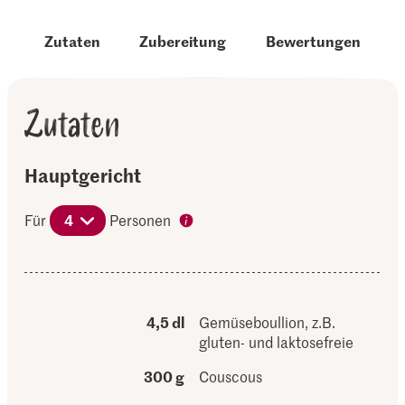
Zutaten
Zubereitung
Bewertungen
Zutaten
Hauptgericht
Für
4
Personen
4,5 dl
Gemüseboullion, z.B.
gluten- und laktosefreie
300 g
Couscous