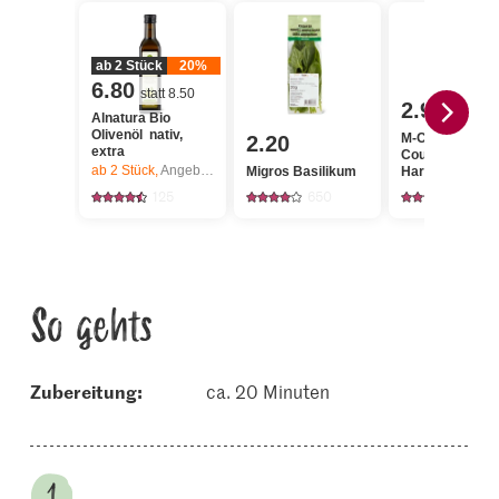
ab 2 Stück
20%
6.80
statt 8.50
2.95
Alnatura Bio
Olivenöl nativ,
M-Classic
2.20
extra
Couscous
ab 2
Stück,
Angebot gilt nur vom 6.8. bis 12.8.2026, solange Vorrat.
Migros Basilikum
Hartweizengrie
125
650
227
So gehts
Zubereitung:
ca. 20 Minuten