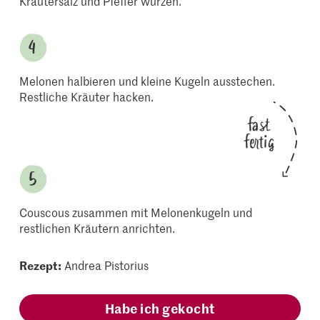
Kräutersalz und Pfeffer würzen.
Melonen halbieren und kleine Kugeln ausstechen.
Restliche Kräuter hacken.
fast
fertig
Couscous zusammen mit Melonenkugeln und
restlichen Kräutern anrichten.
Rezept:
Andrea Pistorius
Habe ich gekocht