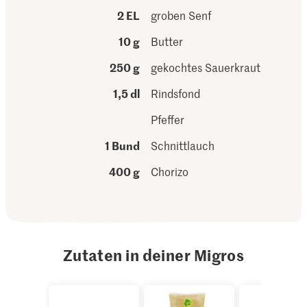
2 EL
groben Senf
10 g
Butter
250 g
gekochtes Sauerkraut
1,5 dl
Rindsfond
Pfeffer
1 Bund
Schnittlauch
400 g
Chorizo
Zutaten in deiner Migros