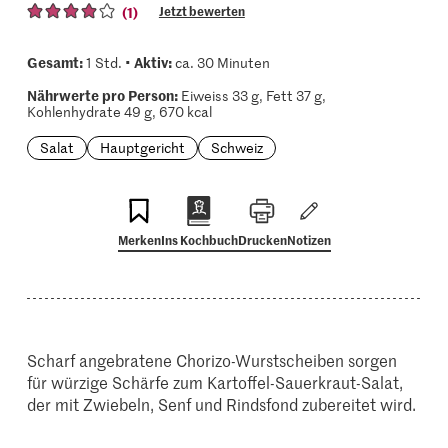
(1)
Jetzt bewerten
Gesamt:
Aktiv:
1 Std. •
ca. 30 Minuten
Nährwerte pro Person:
Eiweiss 33 g, Fett 37 g,
Kohlenhydrate 49 g, 670 kcal
Salat
Hauptgericht
Schweiz
Merken
Ins Kochbuch
Drucken
Notizen
Scharf angebratene Chorizo-Wurstscheiben sorgen
für würzige Schärfe zum Kartoffel-Sauerkraut-Salat,
der mit Zwiebeln, Senf und Rindsfond zubereitet wird.