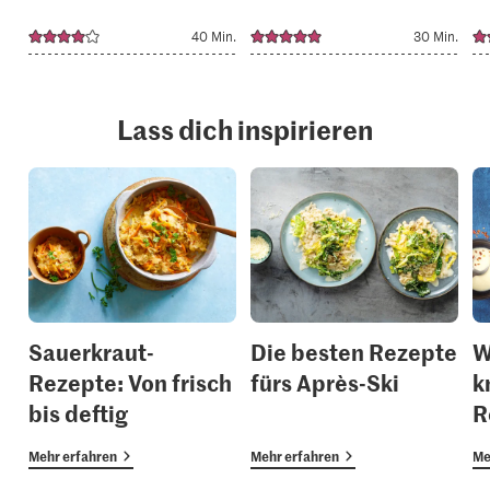
40 Min.
30 Min.
Lass dich inspirieren
Sauerkraut-
Die besten Rezepte
W
Rezepte: Von frisch
fürs Après-Ski
k
bis deftig
R
Mehr erfahren
Mehr erfahren
Me