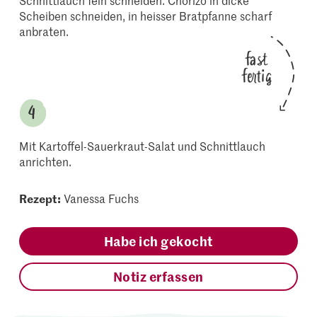
Schnittlauch fein schneiden. Chorizo in dicke
Scheiben schneiden, in heisser Bratpfanne scharf
anbraten.
fast
fertig
Mit Kartoffel-Sauerkraut-Salat und Schnittlauch
anrichten.
Rezept:
Vanessa Fuchs
Habe ich gekocht
Notiz erfassen