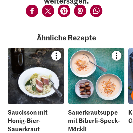
weitersagen.
Ähnliche Rezepte
Bookmark
Bookmar
recipe
recipe
or
or
add
add
it
it
to
to
your
your
collections.
collection
Saucisson mit
Sauerkrautsuppe
K
Honig-Bier-
mit Biberli-Speck-
G
Sauerkraut
Möckli