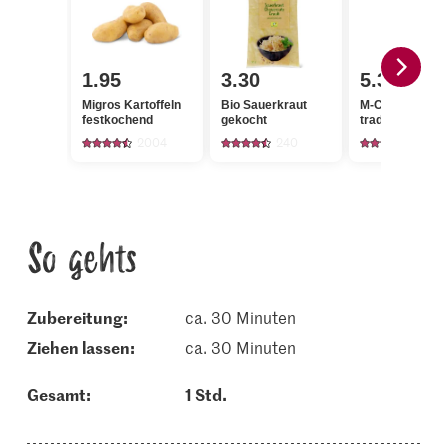
1.95
3.30
5.30
Migros Kartoffeln
Bio Sauerkraut
M-Classic Chor
festkochend
gekocht
traditionell
2004
240
23
So gehts
Zubereitung:
ca. 30 Minuten
ziehen lassen:
ca. 30 Minuten
Gesamt:
1 Std.