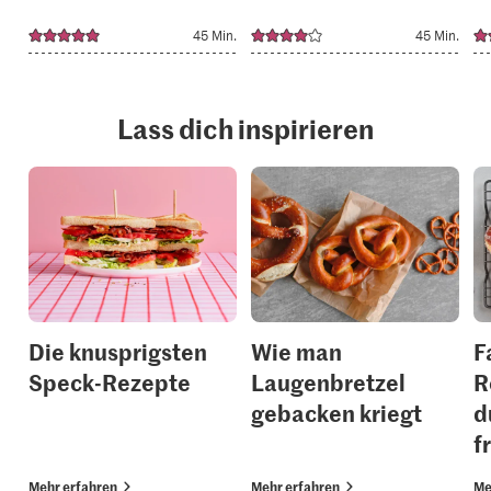
45 Min.
45 Min.
Lass dich inspirieren
Die knusprigsten
Wie man
F
Speck-Rezepte
Laugenbretzel
R
gebacken kriegt
d
f
Mehr erfahren
Mehr erfahren
Me