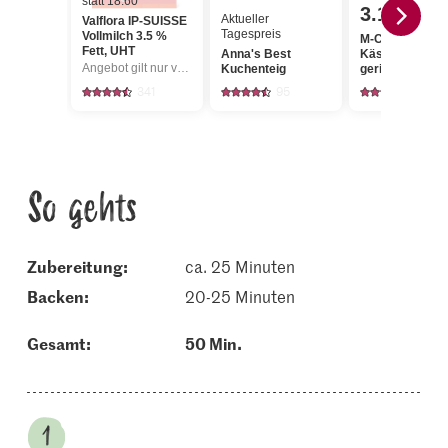
statt 18.60
3.15
Aktueller
Valflora IP-SUISSE
Tagespreis
Vollmilch 3.5 %
M-Classic
Fett, UHT
Anna's Best
Käsekuchenmi
Angebot gilt nur vom 6.8. bis 12.8.2026, solange Vorrat.
Kuchenteig
gerieben
341
95
523
So gehts
Zubereitung:
ca. 25 Minuten
backen:
20-25 Minuten
Gesamt:
50 Min.