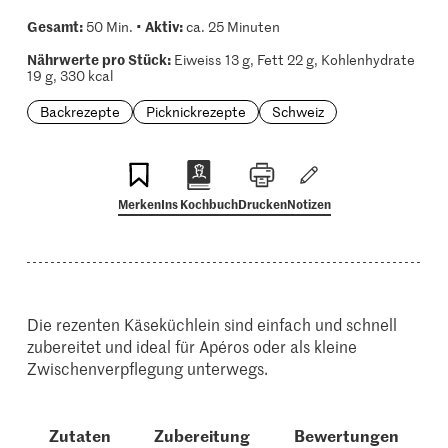
Gesamt:
Aktiv:
50 Min. •
ca. 25 Minuten
Nährwerte pro Stück:
Eiweiss 13 g, Fett 22 g, Kohlenhydrate
19 g, 330 kcal
Backrezepte
Picknickrezepte
Schweiz
Merken
Ins Kochbuch
Drucken
Notizen
Die rezenten Käseküchlein sind einfach und schnell
zubereitet und ideal für Apéros oder als kleine
Zwischenverpflegung unterwegs.
Zutaten
Zubereitung
Bewertungen