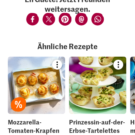
weitersagen.
Ähnliche Rezepte
Bookmark
Bookmar
recipe
recipe
or
or
add
add
it
it
to
to
your
your
collections.
collection
Mozzarella-
Prinzessin-auf-der-
H
Tomaten-Krapfen
Erbse-Tartelettes
m