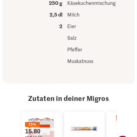
250 g
Käsekuchenmischung
2,5 dl
Milch
2
Eier
Salz
Pfeffer
Muskatnuss
Zutaten in deiner Migros
15%
15.80