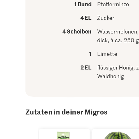
1 Bund
Pfefferminze
4 EL
Zucker
4 Scheiben
Wassermelonen, 
dick, à ca. 250 g
1
Limette
2 EL
flüssiger Honig, z
Waldhonig
Zutaten in deiner Migros