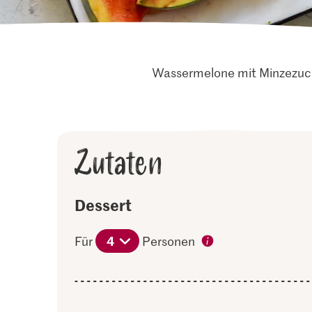
Wassermelone mit Minzezuck
Zutaten
Dessert
4
Für
Personen