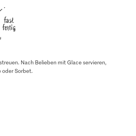
fast
fertig
agespreis
en
4
streuen. Nach Belieben mit Glace servieren,
e oder Sorbet.