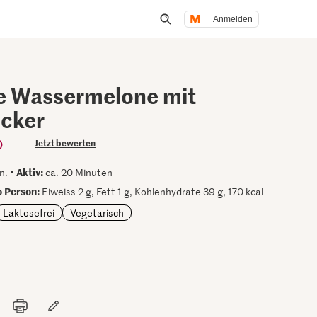
Anmelden
Suche öffnen
rte Wassermelone mit
cker
)
Jetzt bewerten
Aktiv:
n. •
ca. 20 Minuten
 Person:
Eiweiss 2 g, Fett 1 g, Kohlenhydrate 39 g, 170 kcal
Laktosefrei
Vegetarisch