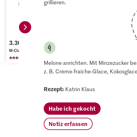
grillieren.
1.80
M-Classic IP-SUISSE
3.30
Aktueller T
Cristal Feinkristall-
M-Classic Waldhonig
Zucker
Bio Limett
132
1142
15
Melone anrichten. Mit Minzezucker be
z. B. Crème-fraîche-Glace, Kokosglac
Rezept:
Katrin Klaus
Habe ich gekocht
Notiz erfassen