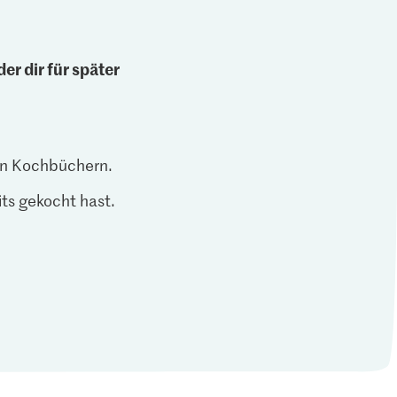
er dir für später
len Kochbüchern.
ts gekocht hast.