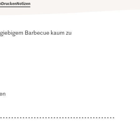
h
Drucken
Notizen
usgiebigem Barbecue kaum zu
ten