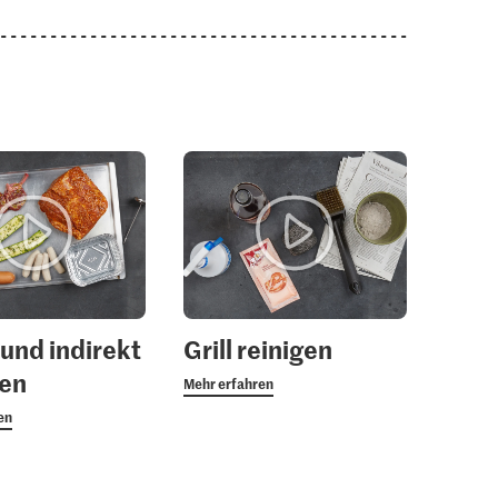
 und indirekt
Grill reinigen
ren
Mehr erfahren
en