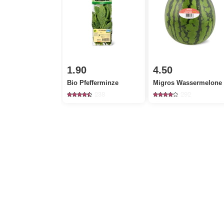
1.90
4.50
Bio Pfefferminze
Migros Wassermelone
238
292