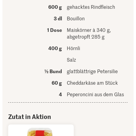
600 g
gehacktes Rindfleisch
3 dl
Bouillon
1 Dose
Maiskörner à 340 g,
abgetropft 285 g
400 g
Hörnli
Salz
½ Bund
glattblättrige Petersilie
60 g
Cheddarkäse am Stück
4
Peperoncini aus dem Glas
Zutat in Aktion