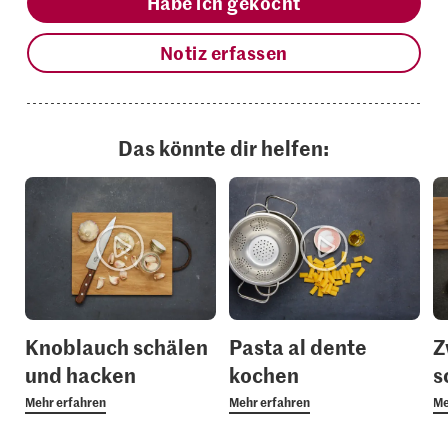
Habe ich gekocht
Notiz erfassen
Das könnte dir helfen:
Knoblauch schälen
Pasta al dente
Z
und hacken
kochen
s
Mehr erfahren
Mehr erfahren
Me