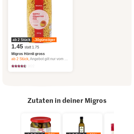
ab 2 Stück
-.30
günstiger
1.45
statt 1.75
Migros Hörnli gross
ab 2
Stück,
Angebot gilt nur vom 6.8. bis 12.8.2026, solange Vorrat.
902
Zutaten in deiner Migros