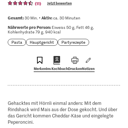
(11)
Jetzt bewerten
Gesamt:
Aktiv:
30 Min. •
ca. 30 Minuten
Nährwerte pro Person:
Eiweiss 50 g, Fett 46 g,
Kohlenhydrate 79 g, 940 kcal
Pasta
Hauptgericht
Partyrezepte
Merken
Ins Kochbuch
Drucken
Notizen
Gehacktes mit Hörnli einmal anders: Mit dem
Rindshack wird Mais aus der Dose gekocht. Und über
das Gericht kommen Cheddar-Käse und eingelegte
Peperoncini.