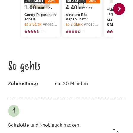
ab 2 Stück
20%
ab 2 Stück
20%
1.00
4.40
statt 1.25
statt 5.50
Aktueller
Tagespreis
Condy Peperoncini
Alnatura Bio
scharf
Rapsöl nativ
M-Classic Che
ab 2
Stück,
Angebot gilt nur vom 6.8. bis 12.8.2026, solange Vorrat.
ab 2
Stück,
Angebot gilt nur vom 6.8. bis 12.8.2026, solange Vorrat.
8 Monate
174
77
88
So gehts
Zubereitung:
ca. 30 Minuten
Schalotte und Knoblauch hacken.