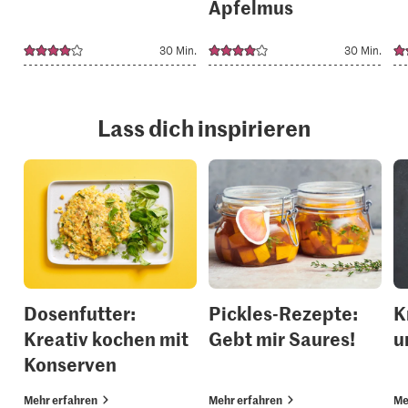
Apfelmus
30 Min.
30 Min.
Lass dich inspirieren
Dosenfutter:
Pickles-Rezepte:
K
Kreativ kochen mit
Gebt mir Saures!
u
Konserven
Mehr erfahren
Mehr erfahren
Me