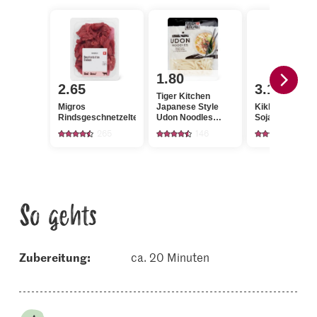
1.80
2.65
3.15
Tiger Kitchen
Migros
Japanese Style
Kikkoman
Rindsgeschnetzeltes
Udon Noodles
Sojasauce
Weizennudeln
265
146
219
So gehts
Zubereitung:
ca. 20 Minuten