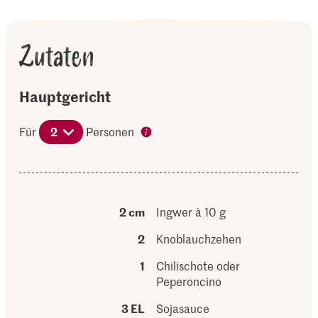
Zutaten
Hauptgericht
Für
2
Personen
2 cm
Ingwer à 10 g
2
Knoblauchzehen
1
Chilischote oder
Peperoncino
3 EL
Sojasauce