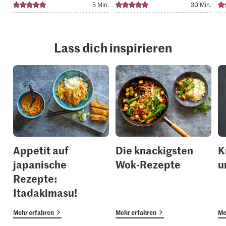
5 Min.
30 Min.
Lass dich inspirieren
Appetit auf
Die knackigsten
K
japanische
Wok-Rezepte
u
Rezepte:
Itadakimasu!
Mehr erfahren
Mehr erfahren
Me