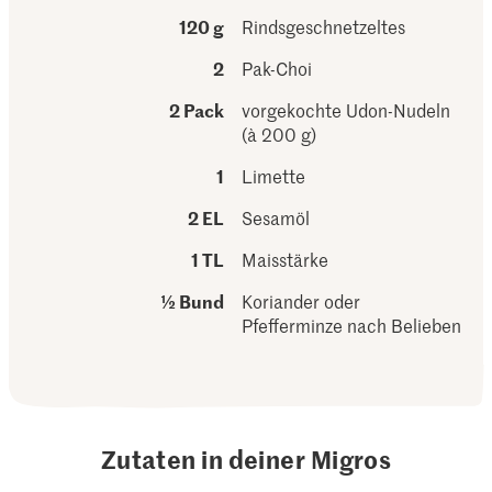
120 g
Rindsgeschnetzeltes
2
Pak-Choi
2 Pack
vorgekochte Udon-Nudeln
(à 200 g)
1
Limette
2 EL
Sesamöl
1 TL
Maisstärke
½ Bund
Koriander oder
Pfefferminze nach Belieben
Zutaten in deiner Migros