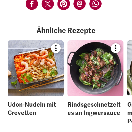
Ähnliche Rezepte
Bookmark
Bookmar
recipe
recipe
or
or
add
add
it
it
to
to
your
your
collections.
collection
Udon-Nudeln mit
Rindsgeschnetzelt
G
Crevetten
es an Ingwersauce
m
P