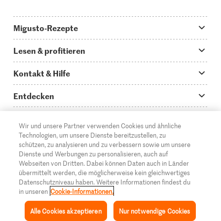
Migusto-Rezepte
Migusto App
Lesen & profitieren
Was koche ich heute?
Tipps & Tricks
Kontakt & Hilfe
Hauptgerichte
Storys
Fragen zu Migusto
Entdecken
Schnelle & einfache Rezepte
How to-Videos
Infos zum Kochen mit Migusto
Supermarkt
Wir und unsere Partner verwenden Cookies und ähnliche
Apéro & Fingerfood
DE
Glossar
FR
IT
Kontakt
Migros Online
Technologien, um unsere Dienste bereitzustellen, zu
schützen, zu analysieren und zu verbessern sowie um unsere
Backen
Migusto Login
Mediadaten Werbetreibende
Über die Migros
Dienste und Werbungen zu personalisieren, auch auf
Webseiten von Dritten. Dabei können Daten auch in Länder
Rezepte für Familien & Kinder
Migusto Printmagazin
Impressum
übermittelt werden, die möglicherweise kein gleichwertiges
Filialen
© 2026 Migros-Genossenschafts-Bund
Datenschutzniveau haben. Weitere Informationen findest du
Alle Rezeptkategorien
Wettbewerbe
in unseren
Cookie-Informationen.
Rechtliche Hinweise
Cumulus
Alle Cookies akzeptieren
Nur notwendige Cookies
Datenschutz
Migros-Magazin
Inspiration
Sammlung
Rezepte
Mein Migusto
Menü