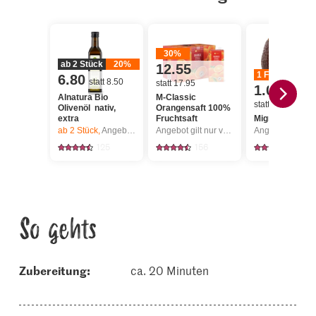
30%
ab 2 Stück
20%
12.55
1 Franken
6.80
statt 8.50
statt 17.95
1.00
Alnatura Bio
M-Classic
statt undefined
Olivenöl nativ,
Orangensaft 100%
extra
Fruchtsaft
Migros Avocad
ab 2
Stück,
Angebot gilt nur vom 6.8. bis 12.8.2026, solange Vorrat.
Angebot gilt nur vom 6.8. bis 12.8.2026, solange Vorrat.
125
156
4587
So gehts
Zubereitung:
ca. 20 Minuten