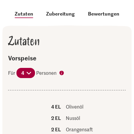
Zutaten
Zubereitung
Bewertungen
Zutaten
Vorspeise
Für
4
Personen
4 EL
Olivenöl
2 EL
Nussöl
2 EL
Orangensaft