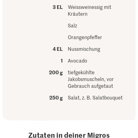
3 EL
Weissweinessig mit
Kräutern
Salz
Orangenpfeffer
4 EL
Nussmischung
1
Avocado
200 g
tiefgekühlte
Jakobsmuscheln, vor
Gebrauch aufgetaut
250 g
Salat, z. B. Salatbouquet
Zutaten in deiner Migros