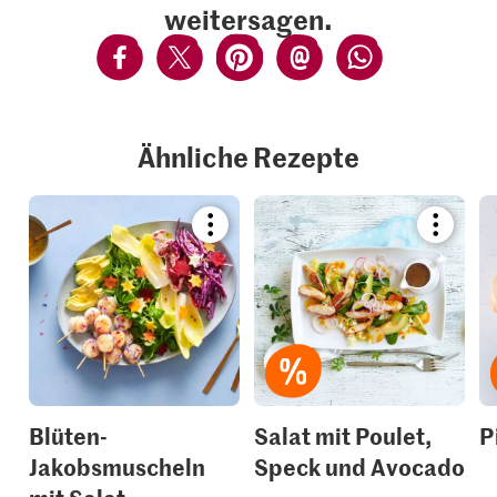
weitersagen.
Ähnliche Rezepte
Bookmark
Bookmar
recipe
recipe
or
or
add
add
it
it
to
to
your
your
collections.
collection
Blüten-
Salat mit Poulet,
P
Jakobsmuscheln
Speck und Avocado