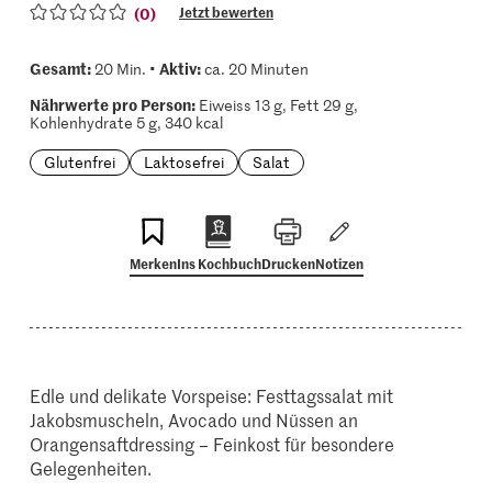
(0)
Jetzt bewerten
Gesamt:
Aktiv:
20 Min. •
ca. 20 Minuten
Nährwerte pro Person:
Eiweiss 13 g, Fett 29 g,
Kohlenhydrate 5 g, 340 kcal
Glutenfrei
Laktosefrei
Salat
Merken
Ins Kochbuch
Drucken
Notizen
Edle und delikate Vorspeise: Festtagssalat mit
Jakobsmuscheln, Avocado und Nüssen an
Orangensaftdressing – Feinkost für besondere
Gelegenheiten.