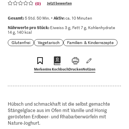
(0)
Jetzt bewerten
Gesamt:
Aktiv:
5 Std. 50 Min. •
ca. 10 Minuten
Nährwerte pro Stück:
Eiweiss 3 g, Fett 7 g, Kohlenhydrate
14 g, 140 kcal
Glutenfrei
Vegetarisch
Familien- & Kinderrezepte
Merken
Ins Kochbuch
Drucken
Notizen
Hübsch und schmackhaft ist die selbst gemachte
Stängelglace aus im Ofen mit Vanille und Honig
gerösteten Erdbeer- und Rhabarberwürfeln mit
Nature-Joghurt.