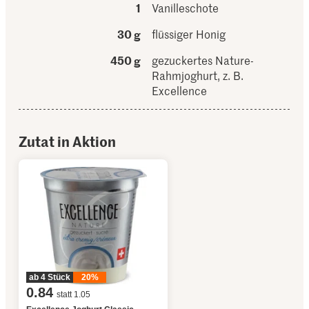
1
Vanilleschote
30 g
flüssiger Honig
450 g
gezuckertes Nature-
Rahmjoghurt, z. B.
Excellence
Zutat in Aktion
ab 4 Stück
20%
0.84
statt 1.05