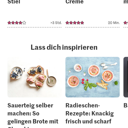
Stiel
Creme
m
>3 Std.
20 Min.
Lass dich inspirieren
Sauerteig selber
Radieschen-
B
machen: So
Rezepte: Knackig
gelingen Brote mit
frisch und scharf