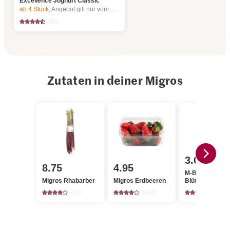
Excellence Joghurt Classic
ab 4
Stück,
Angebot gilt nur vom 6.8. bis 12.8.2026, solange Vorrat.
452
Zutaten in deiner Migros
3.00
8.75
4.95
M-Budget
Migros Rhabarber
Migros Erdbeeren
Blütenhonig
323
3332
224