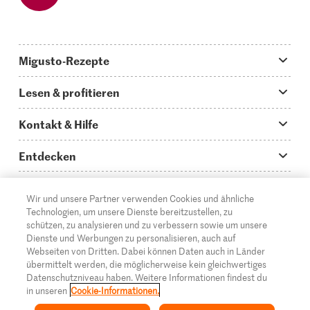
Migusto-Rezepte
Migusto App
Lesen & profitieren
Was koche ich heute?
Tipps & Tricks
Kontakt & Hilfe
Hauptgerichte
Storys
Fragen zu Migusto
Entdecken
Schnelle & einfache Rezepte
How to-Videos
Infos zum Kochen mit Migusto
Supermarkt
Wir und unsere Partner verwenden Cookies und ähnliche
Apéro & Fingerfood
DE
Glossar
FR
IT
Kontakt
Migros Online
Technologien, um unsere Dienste bereitzustellen, zu
schützen, zu analysieren und zu verbessern sowie um unsere
Backen
Migusto Login
Mediadaten Werbetreibende
Über die Migros
Dienste und Werbungen zu personalisieren, auch auf
Webseiten von Dritten. Dabei können Daten auch in Länder
Rezepte für Familien & Kinder
Migusto Printmagazin
Impressum
übermittelt werden, die möglicherweise kein gleichwertiges
Filialen
© 2026 Migros-Genossenschafts-Bund
Datenschutzniveau haben. Weitere Informationen findest du
Alle Rezeptkategorien
Wettbewerbe
in unseren
Cookie-Informationen.
Rechtliche Hinweise
Cumulus