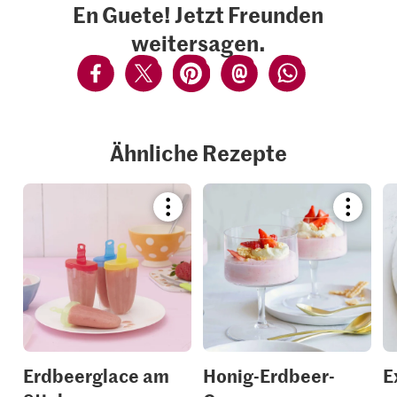
En Guete! Jetzt Freunden
weitersagen.
Ähnliche Rezepte
Bookmark
Bookmar
recipe
recipe
or
or
add
add
it
it
to
to
your
your
collections.
collection
Erdbeerglace am
Honig-Erdbeer-
E