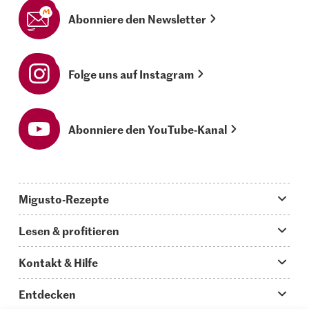
Abonniere den Newsletter
Folge uns auf Instagram
Abonniere den YouTube-Kanal
Migusto-Rezepte
Migusto App
Lesen & profitieren
Was koche ich heute?
Tipps & Tricks
Kontakt & Hilfe
Hauptgerichte
Storys
Fragen zu Migusto
Entdecken
Schnelle & einfache Rezepte