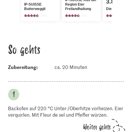
IP-SUISSE Aus der
3.85
IP-SUISSE
Region Eier
Butterweggli
Freilandhaltung
Die Butter Butt
246
749
2727
So gehts
Zubereitung:
ca. 20 Minuten
Backofen auf 220 °C Unter-/Oberhitze vorheizen. Eier
verquirlen. Mit Fleur de sel und Pfeffer würzen.
Weiter gehts