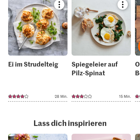
Bookmark
Bookmar
recipe
recipe
or
or
add
add
it
it
to
to
your
your
collections.
collection
Ei im Strudelteig
Spiegeleier auf
O
Pilz-Spinat
B
28 Min.
15 Min.
Lass dich inspirieren