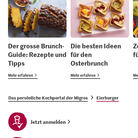
Der grosse Brunch-
Die besten Ideen
Z
Guide: Rezepte und
für den
f
Tipps
Osterbrunch
Mehr erfahren
Mehr erfahren
Me
Das persönliche Kochportal der Migros
Eierburger
Jetzt anmelden