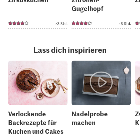
Gugelhopf
>3 Std.
>3 Std.
Lass dich inspirieren
Verlockende
Nadelprobe
Z
Backrezepte für
machen
K
Kuchen und Cakes