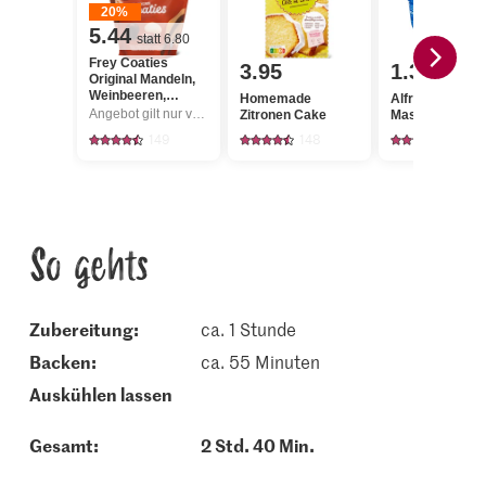
20%
5.44
statt 6.80
Frey Coaties
3.95
1.35
Original Mandeln,
Weinbeeren,
Homemade
Alfredo
Haselnüsse &
Angebot gilt nur vom 6.8. bis 12.8.2026, solange Vorrat.
Zitronen Cake
Mascarpone
Orangenschalen
149
148
248
So gehts
Zubereitung:
ca. 1 Stunde
backen:
ca. 55 Minuten
auskühlen lassen
Gesamt:
2 Std. 40 Min.