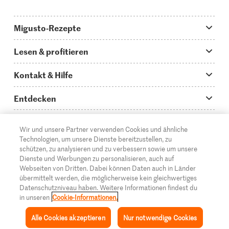
Migusto-Rezepte
Migusto App
Lesen & profitieren
Was koche ich heute?
Tipps & Tricks
Kontakt & Hilfe
Hauptgerichte
Storys
Fragen zu Migusto
Entdecken
Schnelle & einfache Rezepte
How to-Videos
Infos zum Kochen mit Migusto
Supermarkt
Wir und unsere Partner verwenden Cookies und ähnliche
Apéro & Fingerfood
DE
Glossar
FR
IT
Kontakt
Migros Online
Technologien, um unsere Dienste bereitzustellen, zu
schützen, zu analysieren und zu verbessern sowie um unsere
Backen
Migusto Login
Mediadaten Werbetreibende
Über die Migros
Dienste und Werbungen zu personalisieren, auch auf
Webseiten von Dritten. Dabei können Daten auch in Länder
Rezepte für Familien & Kinder
Migusto Printmagazin
Impressum
übermittelt werden, die möglicherweise kein gleichwertiges
Filialen
Datenschutzniveau haben. Weitere Informationen findest du
© 2026 Migros-Genossenschafts-Bund
Alle Rezeptkategorien
Wettbewerbe
in unseren
Cookie-Informationen.
Rechtliche Hinweise
Cumulus
Alle Cookies akzeptieren
Nur notwendige Cookies
Datenschutz
Migros-Magazin
Inspiration
Sammlung
Rezepte
Mein Migusto
Menü