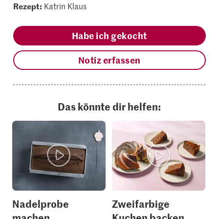
Rezept:
Katrin Klaus
Habe ich gekocht
Notiz erfassen
Das könnte dir helfen:
Nadelprobe
Zweifarbige
machen
Kuchen backen