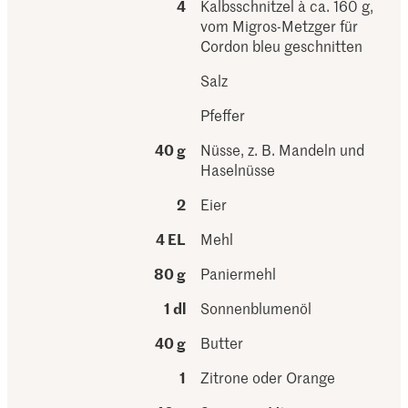
4
Kalbsschnitzel à ca. 160 g,
vom Migros-Metzger für
Cordon bleu geschnitten
Salz
Pfeffer
40 g
Nüsse, z. B. Mandeln und
Haselnüsse
2
Eier
4 EL
Mehl
80 g
Paniermehl
1 dl
Sonnenblumenöl
40 g
Butter
1
Zitrone oder Orange