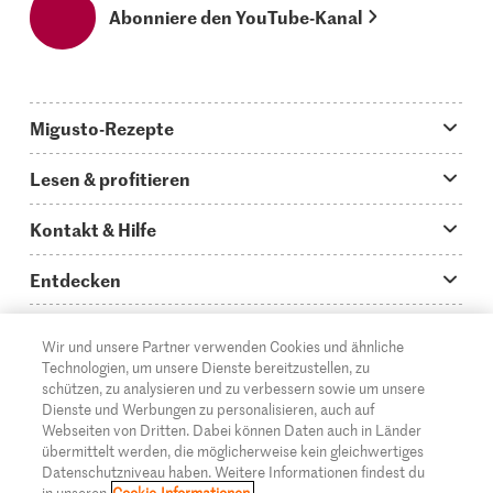
Abonniere den YouTube-Kanal
Migusto-Rezepte
Migusto App
Lesen & profitieren
Was koche ich heute?
Tipps & Tricks
Kontakt & Hilfe
Hauptgerichte
Storys
Fragen zu Migusto
Entdecken
Schnelle & einfache Rezepte
How to-Videos
Infos zum Kochen mit Migusto
Supermarkt
Wir und unsere Partner verwenden Cookies und ähnliche
Apéro & Fingerfood
DE
Glossar
FR
IT
Kontakt
Migros Online
Technologien, um unsere Dienste bereitzustellen, zu
schützen, zu analysieren und zu verbessern sowie um unsere
Backen
Migusto Login
Mediadaten Werbetreibende
Über die Migros
Dienste und Werbungen zu personalisieren, auch auf
Webseiten von Dritten. Dabei können Daten auch in Länder
Rezepte für Familien & Kinder
Migusto Printmagazin
Impressum
übermittelt werden, die möglicherweise kein gleichwertiges
Filialen
© 2026 Migros-Genossenschafts-Bund
Datenschutzniveau haben. Weitere Informationen findest du
Alle Rezeptkategorien
Wettbewerbe
in unseren
Cookie-Informationen.