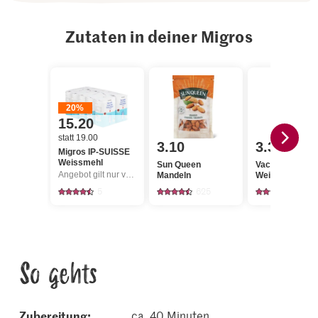
Zutaten in deiner Migros
20%
15.20
statt 19.00
3.10
3.30
Migros IP-SUISSE
Weissmehl
Sun Queen
Vacherin Mont 
Angebot gilt nur vom 6.8. bis 12.8.2026, solange Vorrat.
Mandeln
Weichkäse
5
625
23
So gehts
Zubereitung:
ca. 40 Minuten