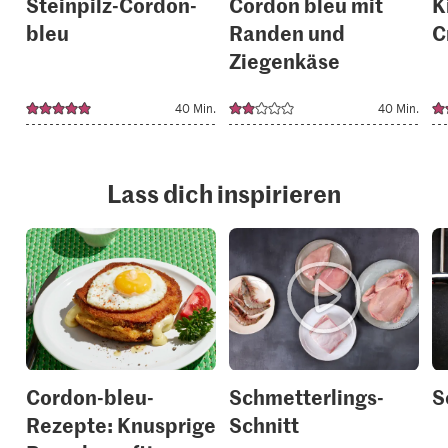
Steinpilz-Cordon-
Cordon bleu mit
K
bleu
Randen und
C
Ziegenkäse
40 Min.
40 Min.
Lass dich inspirieren
Cordon-bleu-
Schmetterlings-
S
Rezepte: Knusprige
Schnitt