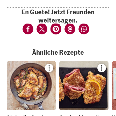
En Guete! Jetzt Freunden
weitersagen.
Ähnliche Rezepte
Bookmark
Bookmar
recipe
recipe
or
or
add
add
it
it
to
to
your
your
collections.
collection