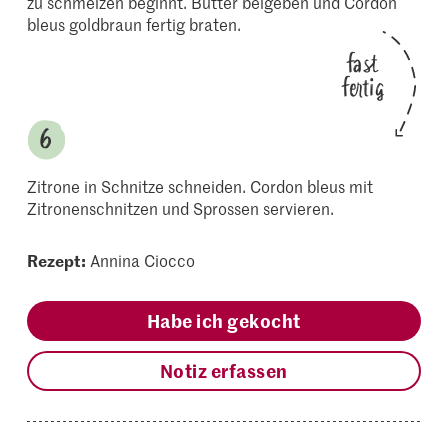
zu schmelzen beginnt. Butter beigeben und Cordon
bleus goldbraun fertig braten.
fast
fertig
Zitrone in Schnitze schneiden. Cordon bleus mit
Zitronenschnitzen und Sprossen servieren.
Rezept:
Annina Ciocco
Habe ich gekocht
Notiz erfassen