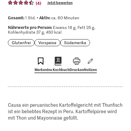
(4)
Jetzt bewerten
Gesamt:
Aktiv:
1 Std. •
ca. 60 Minuten
Nährwerte pro Person:
Eiweiss 18 g, Fett 25 g,
Kohlenhydrate 37 g, 450 kcal
Glutenfrei
Vorspeise
Südamerika
Merken
Ins Kochbuch
Drucken
Notizen
Causa ein peruanisches Kartoffelgericht mit Thunfisch
ist ein beliebtes Rezept in Peru. Kartoffelpüree wird
mit Thon und Mayonnaise gefüllt.