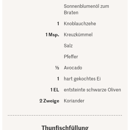
Sonnenblumenöl zum
Braten
1
Knoblauchzehe
1 Msp.
Kreuzkümmel
Salz
Pfeffer
½
Avocado
1
hart gekochtes Ei
1 EL
entsteinte schwarze Oliven
2 Zweige
Koriander
Thunfischfüllung