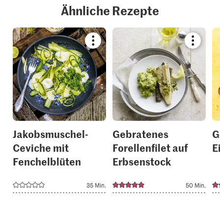
Ähnliche Rezepte
Bookmark
Bookmar
recipe
recipe
or
or
add
add
it
it
to
to
your
your
collections.
collection
Jakobsmuschel-
Gebratenes
G
Ceviche mit
Forellenfilet auf
E
Fenchelblüten
Erbsenstock
35 Min.
50 Min.