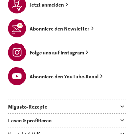
Jetzt anmelden
Abonniere den Newsletter
Folge uns auf Instagram
Abonniere den YouTube-Kanal
Migusto-Rezepte
Migusto App
Lesen & profitieren
Was koche ich heute?
Tipps & Tricks