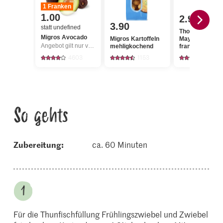
1 Franken
1.00
2.95
3.90
statt undefined
Thomy
Migros Avocado
Migros Kartoffeln
Mayonnaise à l
Angebot gilt nur vom 6.8. bis 12.8.2026, solange Vorrat.
mehligkochend
française
4603
1153
1247
So gehts
Zubereitung:
ca. 60 Minuten
Für die Thunfischfüllung Frühlingszwiebel und Zwiebel