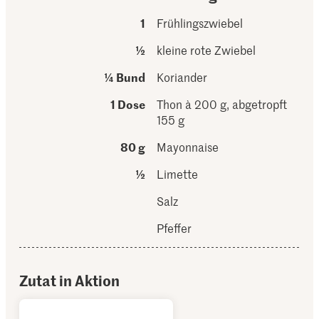
1
Frühlingszwiebel
½
kleine rote Zwiebel
¼ Bund
Koriander
1 Dose
Thon à 200 g, abgetropft
155 g
80 g
Mayonnaise
½
Limette
Salz
Pfeffer
Zutat in Aktion