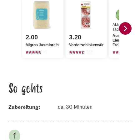
Aktueller
Tagespreis
Aus der Region
2.00
3.20
Eier
Migros Jasminreis
Vorderschinkenwürfel
Freilandhaltung
35
566
753
So gehts
Zubereitung:
ca. 30 Minuten