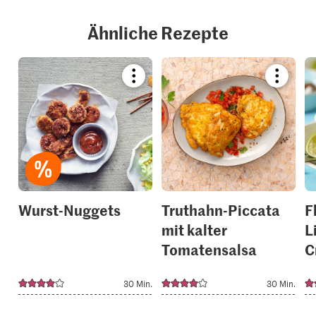
Ähnliche Rezepte
Bookmark
Bookmar
recipe
recipe
or
or
add
add
it
it
to
to
your
your
collections.
collection
Wurst-Nuggets
Truthahn-Piccata
F
mit kalter
L
Tomatensalsa
C
30 Min.
30 Min.