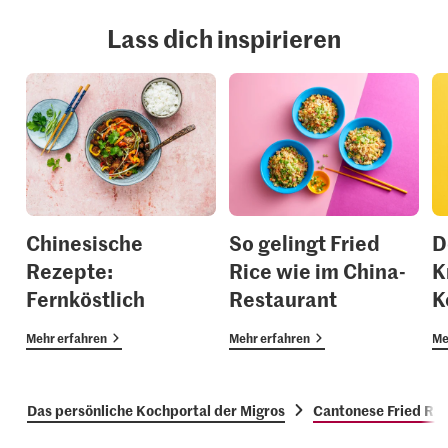
Lass dich inspirieren
Chinesische
So gelingt Fried
D
Rezepte:
Rice wie im China-
K
Fernköstlich
Restaurant
K
Mehr erfahren
Mehr erfahren
Me
Das persönliche Kochportal der Migros
Cantonese Fried Ric