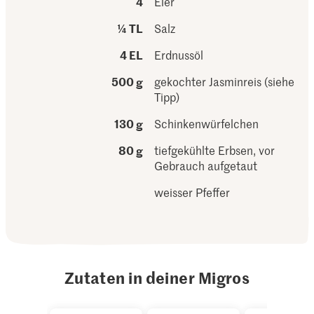
4
Eier
¼ TL
Salz
4 EL
Erdnussöl
500 g
gekochter Jasminreis (siehe
Tipp)
130 g
Schinkenwürfelchen
80 g
tiefgekühlte Erbsen, vor
Gebrauch aufgetaut
weisser Pfeffer
Zutaten in deiner Migros