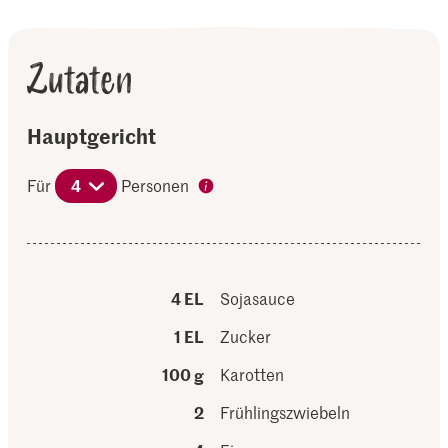
Zutaten
Hauptgericht
Für
4
Personen
4 EL
Sojasauce
1 EL
Zucker
100 g
Karotten
2
Frühlingszwiebeln