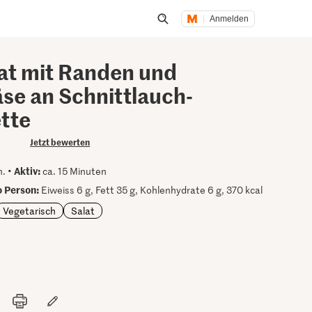
Anmelden
Suche öffnen
lat mit Randen und
äse an Schnittlauch-
ette
Jetzt bewerten
Aktiv:
n. •
ca. 15 Minuten
 Person:
Eiweiss 6 g, Fett 35 g, Kohlenhydrate 6 g, 370 kcal
Vegetarisch
Salat