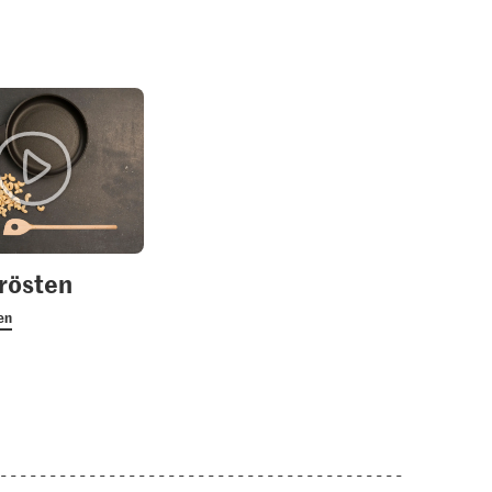
1.20
Jura Sel Salz jodiert &
Haselnüsse
Migros Schnittlauch
fluoridiert
3
663
1242
rösten
en