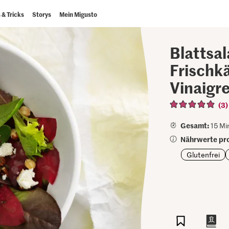
 & Tricks
Storys
Mein Migusto
Blattsa
Frischk
Vinaigr
(3)
Gesamt:
15 Mi
Nährwerte pro
Glutenfrei