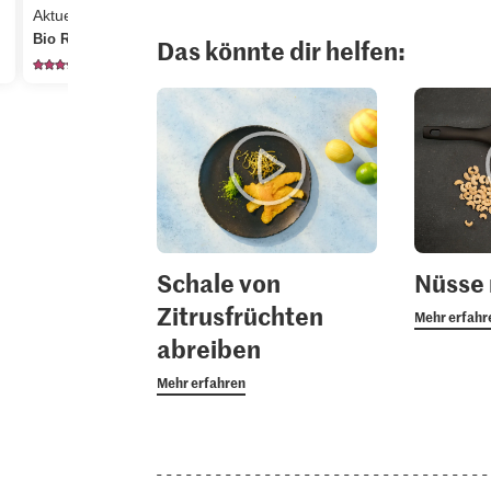
2.95
3.20
Aktueller Tagespreis
Bio Randen
Migros Jungblattsalat
Sun Queen 
Das könnte dir helfen:
202
272
26
Schale von
Nüsse 
Zitrusfrüchten
Mehr erfahr
abreiben
Mehr erfahren