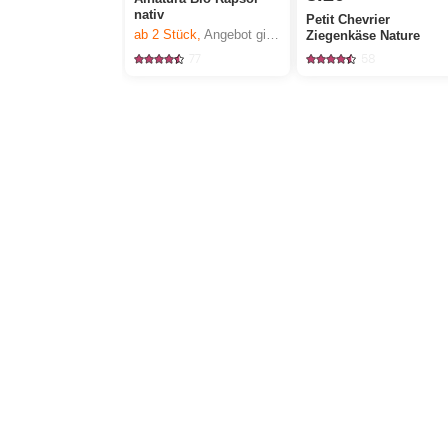
nativ
Petit Chevrier
ab 2
Stück,
Angebot gilt nur vom 6.8. bis 12.8.2026, solange Vorrat.
Ziegenkäse Nature
77
58