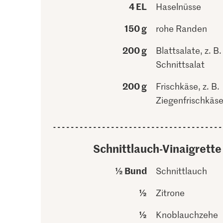
4 EL
Haselnüsse
150 g
rohe Randen
200 g
Blattsalate, z. B.
Schnittsalat
200 g
Frischkäse, z. B.
Ziegenfrischkäs
Schnittlauch-Vinaigrette
½ Bund
Schnittlauch
½
Zitrone
½
Knoblauchzehe