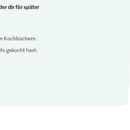
er dir für später
len Kochbüchern.
ts gekocht hast.