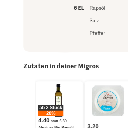
6 EL
Rapsöl
Salz
Pfeffer
Zutaten in deiner Migros
ab 2 Stück
20%
4.40
statt 5.50
3.20
Alnatura Bio Rapsöl