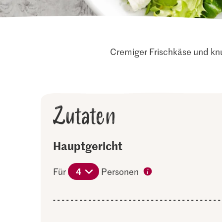
Cremiger Frischkäse und knu
Zutaten
Hauptgericht
4
Für
Personen