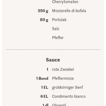
Cherrytomaten
250 g
Mozzarella di bufala
80 g
Portulak
Salz
Pfeffer
Sauce
1
rote Zwiebel
1 Bund
Pfefferminze
1 EL
grobkörniger Senf
6 EL
Condimento bianco
1 dl
Olivenöl