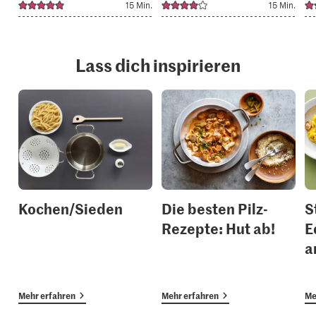
15 Min.
15 Min.
Lass dich inspirieren
Kochen/Sieden
Die besten Pilz-
S
Rezepte: Hut ab!
E
a
Mehr erfahren
Mehr erfahren
Me