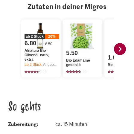
Zutaten in deiner Migros
ab 2 Stück
20%
6.80
statt 8.50
Alnatura Bio
5.50
Olivenöl nativ,
1.90
extra
Bio Edamame
ab 2
Stück,
Angebot gilt nur vom 6.8. bis 12.8.2026, solange Vorrat.
geschält
Bio Pfeffermin
125
62
238
So gehts
Zubereitung:
ca. 15 Minuten