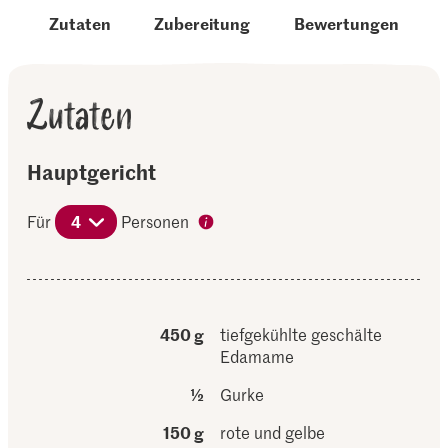
Zutaten
Zubereitung
Bewertungen
Zutaten
Hauptgericht
Für
4
Personen
450 g
tiefgekühlte geschälte
Edamame
½
Gurke
150 g
rote und gelbe