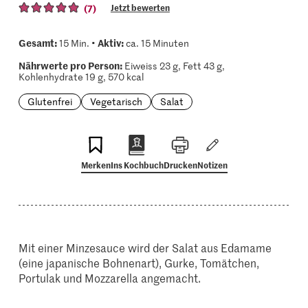
(7)
Jetzt bewerten
Gesamt:
Aktiv:
15 Min. •
ca. 15 Minuten
Nährwerte pro Person:
Eiweiss 23 g, Fett 43 g,
Kohlenhydrate 19 g, 570 kcal
Glutenfrei
Vegetarisch
Salat
Merken
Ins Kochbuch
Drucken
Notizen
Mit einer Minzesauce wird der Salat aus Edamame
(eine japanische Bohnenart), Gurke, Tomätchen,
Portulak und Mozzarella angemacht.