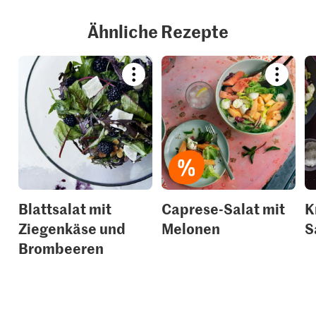
Ähnliche Rezepte
Bookmark
Bookmar
recipe
recipe
or
or
add
add
it
it
to
to
your
your
collections.
collection
Blattsalat mit
Caprese-Salat mit
K
Ziegenkäse und
Melonen
S
Brombeeren