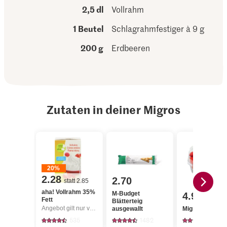
2,5 dl
Vollrahm
1 Beutel
Schlagrahmfestiger à 9 g
200 g
Erdbeeren
Zutaten in deiner Migros
20%
2.28
2.70
statt 2.85
aha! Vollrahm 35%
M-Budget
4.95
Fett
Blätterteig
Angebot gilt nur vom 6.8. bis 12.8.2026, solange Vorrat.
ausgewallt
Migros Erdbee
535
1482
3325