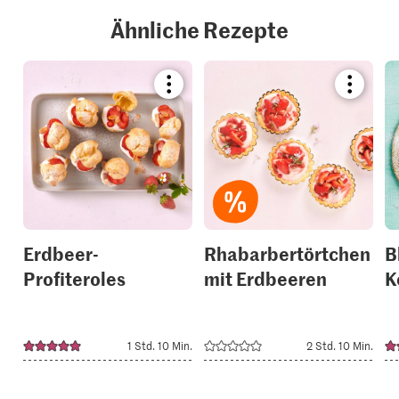
Ähnliche Rezepte
Bookmark
Bookmar
recipe
recipe
or
or
add
add
it
it
to
to
your
your
collections.
collection
Erdbeer-
Rhabarbertörtchen
B
Profiteroles
mit Erdbeeren
K
1 Std. 10 Min.
2 Std. 10 Min.