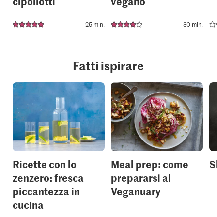
cipollotti
vegano
25 min.
30 min.
Fatti ispirare
Ricette con lo
Meal prep: come
S
zenzero: fresca
prepararsi al
piccantezza in
Veganuary
cucina