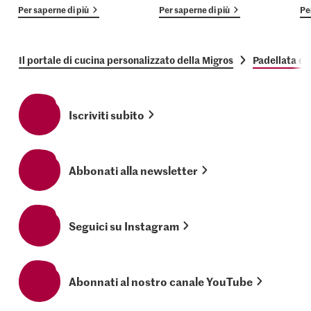
Per saperne di più
Per saperne di più
Pe
Il portale di cucina personalizzato della Migros
Padellata di
Iscriviti subito
Abbonati alla newsletter
Seguici su Instagram
Abonnati al nostro canale YouTube