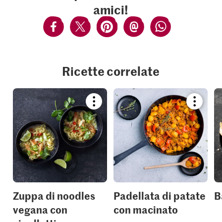
amici!
Ricette correlate
Bookmark
Bookmar
recipe
recipe
or
or
add
add
it
it
to
to
your
your
collections.
collection
Zuppa di noodles
Padellata di patate
B
vegana con
con macinato