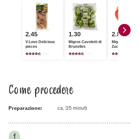
2.45
1.30
2.85
V-Love Delicious
Migros Cavoletti di
Migros Zucca
pieces
Bruxelles
Zucca Hokkaid
226
724
307
Come procedere
Preparazione:
ca. 25 minuti