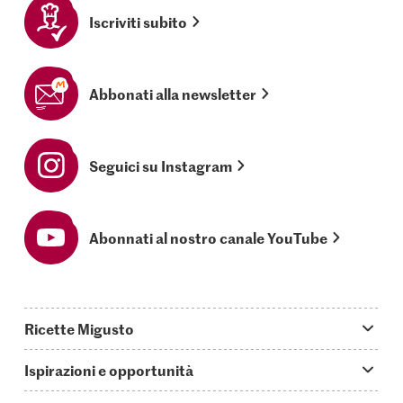
Iscriviti subito
Abbonati alla newsletter
Seguici su Instagram
Abonnati al nostro canale YouTube
Ricette Migusto
App Migusto
Ispirazioni e opportunità
Oggi cucino
Trucchi & astuzie