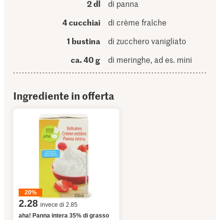
2 dl
di panna
4 cucchiai
di crème fraîche
1 bustina
di zucchero vanigliato
ca. 40 g
di meringhe, ad es. mini
Ingrediente in offerta
20%
2.28
invece di 2.85
aha! Panna intera 35% di grasso