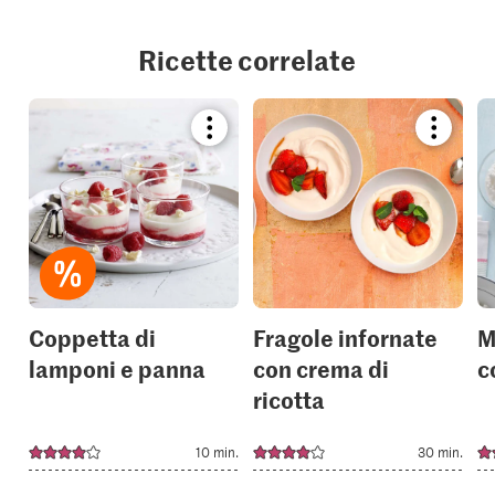
Ricette correlate
Bookmark
Bookmar
recipe
recipe
or
or
add
add
it
it
to
to
your
your
collections.
collection
Coppetta di
Fragole infornate
M
lamponi e panna
con crema di
c
ricotta
10 min.
30 min.