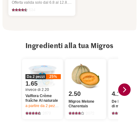
Offerta valida solo dal 6.8 al 12.8.2026, fino a esaurimento dello stock.
534
Ingredienti alla tua Migros
Da 2 pezzi
25%
1.65
invece di 2.20
2.50
4.10
Valflora Crème
fraîche Al naturale
Migros Melone
De la région Gu
a partire da 2
pezzi,
Offerta valida solo dal 6.8 al 12.8.2026, fino a 
Charentais
di meringhe Min
2673
2072
13