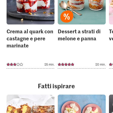
to
to
your
your
collections.
collection
Crema al quark con
Dessert a strati di
T
castagne e pere
melone e panna
v
marinate
25 min.
20 min.
Fatti ispirare