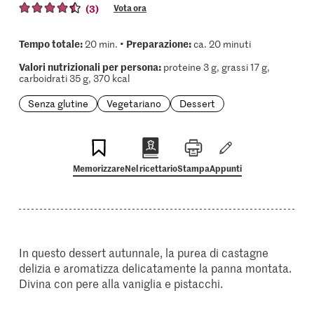
(3)
Vota ora
Tempo totale:
Preparazione:
20 min. •
ca. 20 minuti
Valori nutrizionali per persona:
proteine 3 g, grassi 17 g,
carboidrati 35 g, 370 kcal
Senza glutine
Vegetariano
Dessert
Memorizzare
Nel ricettario
Stampa
Appunti
In questo dessert autunnale, la purea di castagne
delizia e aromatizza delicatamente la panna montata.
Divina con pere alla vaniglia e pistacchi.