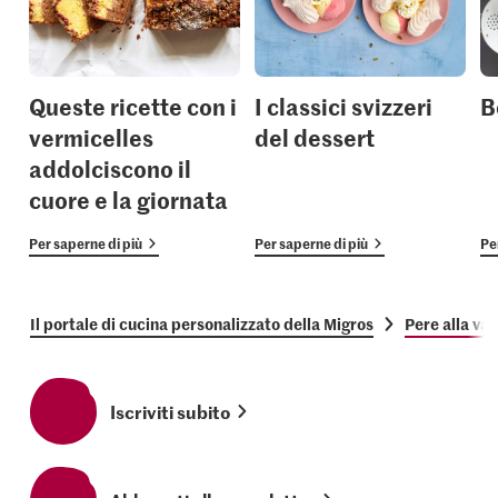
Queste ricette con i
I classici svizzeri
B
vermicelles
del dessert
addolciscono il
cuore e la giornata
Per saperne di più
Per saperne di più
Pe
Il portale di cucina personalizzato della Migros
Pere alla va
Iscriviti subito