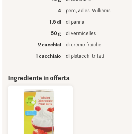
4
pere, ad es. Williams
1,5 dl
di panna
50 g
di vermicelles
2 cucchiai
di crème fraîche
1 cucchiaio
di pistacchi tritati
Ingrediente in offerta