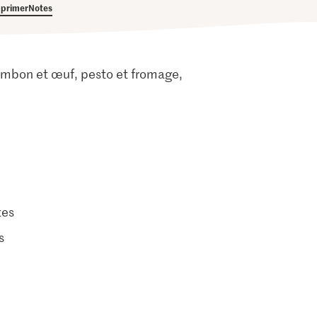
primer
Notes
 jambon et œuf, pesto et fromage,
tes
s