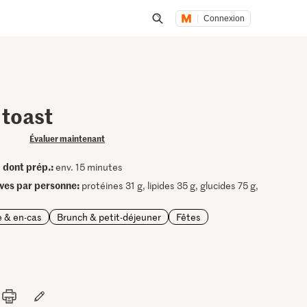
Connexion
Lancer une recherche
 toast
Évaluer maintenant
dont prép.:
•
env. 15 minutes
ives par personne:
protéines 31 g, lipides 35 g, glucides 75 g,
 & en-cas
Brunch & petit-déjeuner
Fêtes