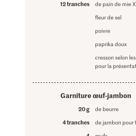
12 tranches
de pain de mie 
fleur de sel
poivre
paprika doux
cresson selon les
pour la présenta
Garniture œuf-jambon
20 g
de beurre
4 tranches
de jambon pour 
4
œufs