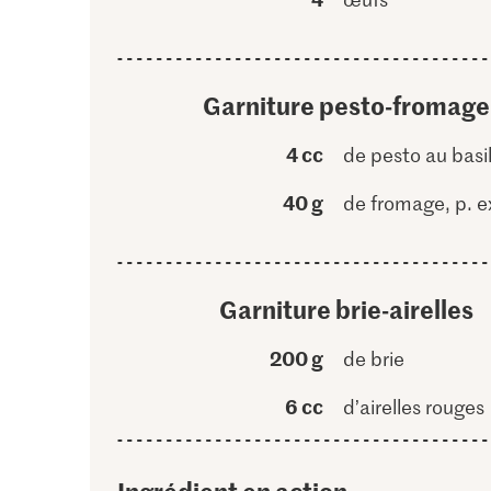
Garniture pesto-fromage
4 cc
de pesto au basil
40 g
de fromage, p. e
Garniture brie-airelles
200 g
de brie
6 cc
d’airelles rouges