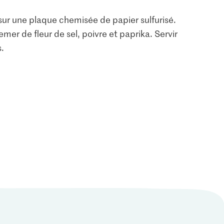
sur une plaque chemisée de papier sulfurisé.
emer de fleur de sel, poivre et paprika. Servir
s.
2.80
6.20
M-Classic Poivre
Beurre
Recharge
Sélection Fleur de sel
27
137
80