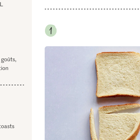
XL
 goûts,
tion
toasts