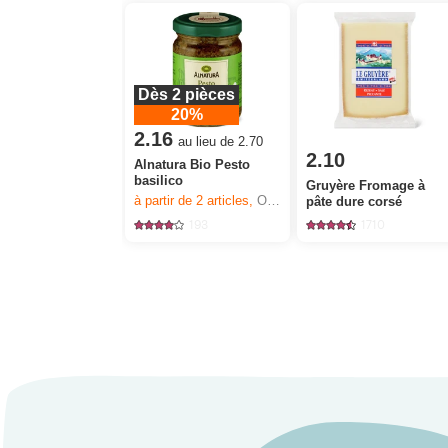
Dès 2 pièces
20%
2.16
au lieu de 2.70
2.10
Alnatura Bio Pesto
basilico
Gruyère Fromage à
à partir de 2
articles,
Offre valable du 6.8 au 12.8.2026, jusqu’à épuisement du stock.
pâte dure corsé
193
1710