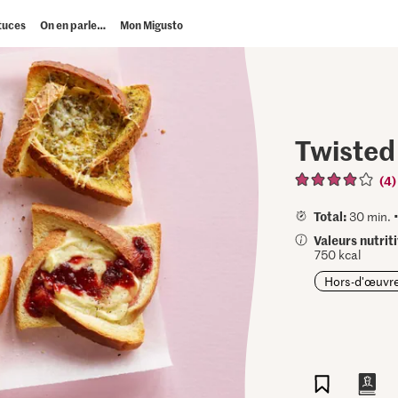
tuces
On en parle…
Mon Migusto
Twisted
(4)
Total:
30 min. 
Valeurs nutrit
750 kcal
Hors-d'œuvre