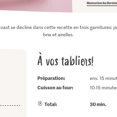
Memoriser
Au livre
Im
 toast se décline dans cette recette en trois garnitures:
brie et airelles.
À vos tabliers!
Préparation:
env. 15 minu
cuisson au four:
10-15 minute
Total:
30 min.