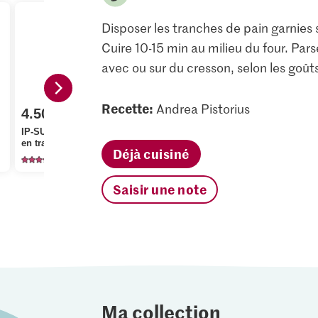
Disposer les tranches de pain garnies 
Cuire 10-15 min au milieu du four. Pars
avec ou sur du cresson, selon les goût
Recette:
Andrea Pistorius
4.50
1.70
3.85
IP-SUISSE Prosciutto
en tranches ultrafines
M-Budget Brie
Die Butter 
Déjà cuisiné
857
1210
27
Saisir une note
Ma collection