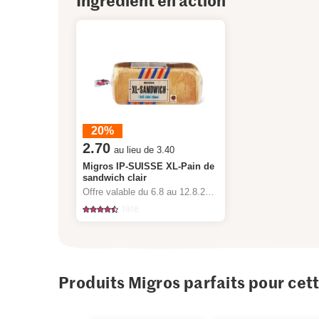
Ingrédient en action
20%
2.70
au lieu de 3.40
Migros IP-SUISSE XL-Pain de
sandwich clair
Offre valable du 6.8 au 12.8.2026, jusqu’à épuisement du stock.
1916
Produits Migros parfaits pour cet