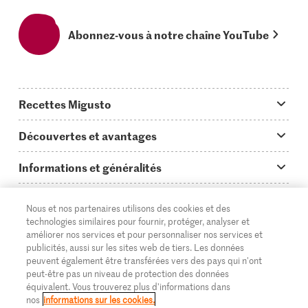
Abonnez-vous à notre chaîne YouTube
Recettes Migusto
App Migusto
Découvertes et avantages
Idées de menus
Trucs & astuces
Informations et généralités
Plats principaux
On en parle...
Questions concernant Migusto
Découvrir
Nous et nos partenaires utilisons des cookies et des
Simple & vite prêt
Tutoriels
Cuisiner avec Migusto
Supermarché
technologies similaires pour fournir, protéger, analyser et
améliorer nos services et pour personnaliser nos services et
Apéritif
FR
Glossaire des ingrédients
DE
IT
Service clientèle & contact
publicités, aussi sur les sites web de tiers. Les données
Migros Online
peuvent également être transférées vers des pays qui n'ont
Préparations au four
Login Migusto
peut-être pas un niveau de protection des données
Publicité
À propos de Migros
équivalent. Vous trouverez plus d'informations dans
Enfants & famille
nos
informations sur les cookies.
Magazine Migusto
Impressum