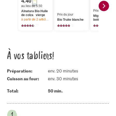
4.40
au lieu de 5.50
Prix du jour
Alnatura Bio Huile
Prix du jour
de colza vierge
Migros Carotte
à partir de 2
articles,
Offre valable du 6.8 au 12.8.2026, jusqu’à épu
Bio Truite blanche
botte
77
9
36
À vos tabliers!
Préparation:
env. 20 minutes
cuisson au four:
env. 30 minutes
Total:
50 min.