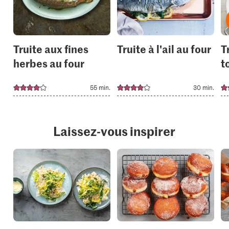
your
your
collections.
collection
Truite aux fines
Truite à l'ail au four
T
herbes au four
t
55 min.
30 min.
Laissez-vous inspirer