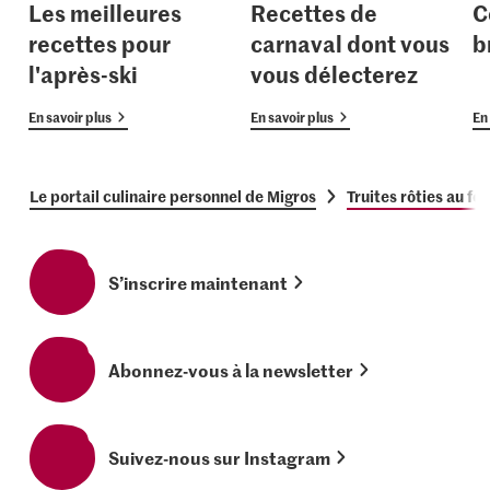
Les meilleures
Recettes de
C
recettes pour
carnaval dont vous
b
l'après-ski
vous délecterez
En savoir plus
En savoir plus
En 
Le portail culinaire personnel de Migros
Truites rôties au fo
S’inscrire maintenant
Abonnez-vous à la newsletter
Suivez-nous sur Instagram