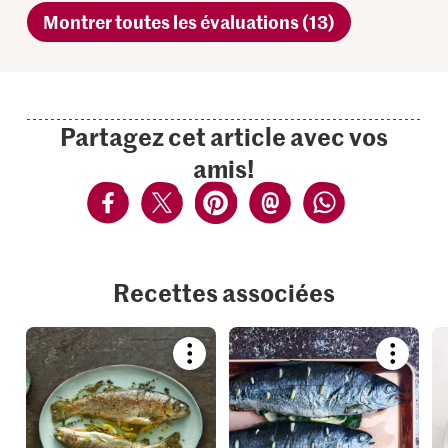
Montrer toutes les évaluations (13)
Partagez cet article avec vos
amis!
Recettes associées
Bookmark
Bookmar
recipe
recipe
or
or
add
add
it
it
to
to