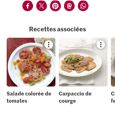
Recettes associées
Bookmark
Bookmar
recipe
recipe
or
or
add
add
it
it
to
to
your
your
collections.
collection
Salade colorée de
Carpaccio de
C
tomates
courge
f