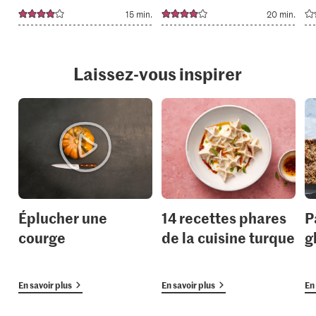
15 min.
20 min.
Laissez-vous inspirer
Éplucher une
14 recettes phares
P
courge
de la cuisine turque
g
En savoir plus
En savoir plus
En 