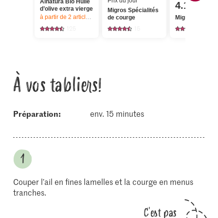
Prix du jour
Alnatura Bio Huile
4.15
d’olive extra vierge
Migros Spécialités
à partir de 2
articles,
Offre valable du 6.8 au 12.8.2026, jusqu’à épu
de courge
Migros Dattes
125
15
1059
À vos tabliers!
Préparation:
env. 15 minutes
Couper l’ail en fines lamelles et la courge en menus
tranches.
C'est pas