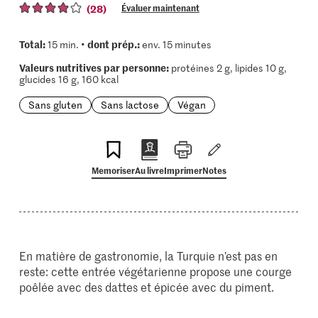
(28)
Évaluer maintenant
Total:
dont prép.:
15 min. •
env. 15 minutes
Valeurs nutritives par personne:
protéines 2 g, lipides 10 g,
glucides 16 g, 160 kcal
Sans gluten
Sans lactose
Végan
Memoriser
Au livre
Imprimer
Notes
En matière de gastronomie, la Turquie n’est pas en
reste: cette entrée végétarienne propose une courge
poêlée avec des dattes et épicée avec du piment.