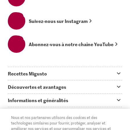
Suivez-nous sur Instagram
Abonnez-vous à notre chaîne YouTube
Recettes Migusto
App Migusto
Découvertes et avantages
Idées de menus
Trucs & astuces
Informations et généralités
Plats principaux
On en parle...
Questions concernant Migusto
Découvrir
Nous et nos partenaires utilisons des cookies et des
Simple & vite prêt
Tutoriels
Cuisiner avec Migusto
Supermarché
technologies similaires pour fournir, protéger, analyser et
améliorer nos services et pour personnaliser nos services et