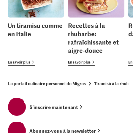
Un tiramisu comme
Recettes à la
R
en Italie
rhubarbe:
d
rafraîchissante et
aigre-douce
En savoir plus
En savoir plus
En 
Le portail culinaire personnel de Migros
Tiramisù à la rhuba
S’inscrire maintenant
Abonnez-vous à la newsletter