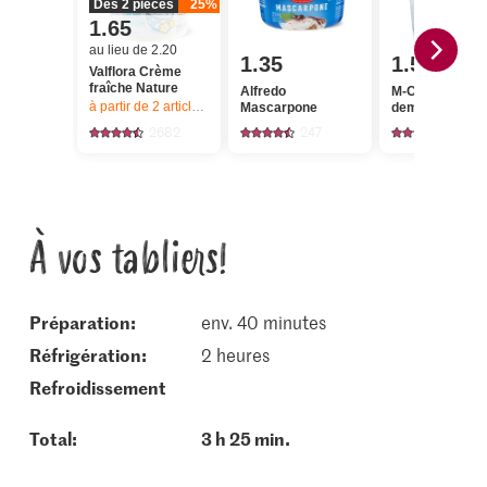
Dès 2 pièces
25%
1.65
au lieu de 2.20
1.35
1.50
Valflora Crème
fraîche Nature
Alfredo
M-Classic Séré
à partir de 2
articles,
Offre valable du 6.8 au 12.8.2026, jusqu’à épu
Mascarpone
demi-gras
2682
247
577
À vos tabliers!
Préparation:
env. 40 minutes
réfrigération:
2 heures
refroidissement
Total:
3 h 25 min.