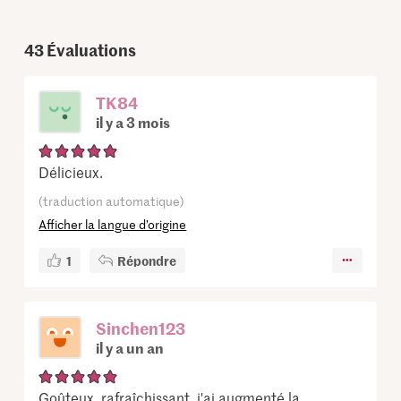
43
Évaluations
TK84
il y a 3 mois
Délicieux.
(traduction automatique)
Afficher la langue d’origine
1
Répondre
Sinchen123
il y a un an
Goûteux, rafraîchissant, j'ai augmenté la ...