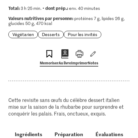
Total:
dont prép.:
3 h 25 min. •
env. 40 minutes
Valeurs nutritives par personne:
protéines 7 g, lipides 26 g,
glucides 50 g, 470 kcal
Végétarien
Desserts
Pour les invités
Memoriser
Au livre
Imprimer
Notes
Cette revisite sans œufs du célèbre dessert italien
mise sur la saison de la rhubarbe pour surprendre et
conquérir les palais. Frais, onctueux, exquis.
Ingrédients
Préparation
Évaluations