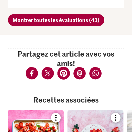
Montrer toutes les évaluations (43)
Partagez cet article avec vos
amis!
Recettes associées
Bookmark
Bookmar
recipe
recipe
or
or