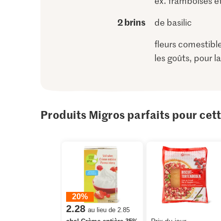
ex. framboises et
2 brins
de basilic
fleurs comestibl
les goûts, pour la
Produits Migros parfaits pour cet
20%
2.28
au lieu de 2.85