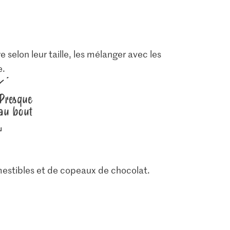
 selon leur taille, les mélanger avec les
e.
Presque
au bout
comestibles et de copeaux de chocolat.
1.80
3.70