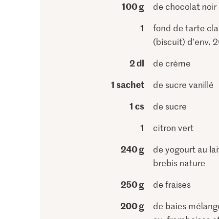
100 g
de chocolat noir
1
fond de tarte cla
(biscuit) d'env. 
2 dl
de crème
1 sachet
de sucre vanillé
1 cs
de sucre
1
citron vert
240 g
de yogourt au lai
brebis nature
250 g
de fraises
200 g
de baies mélangé