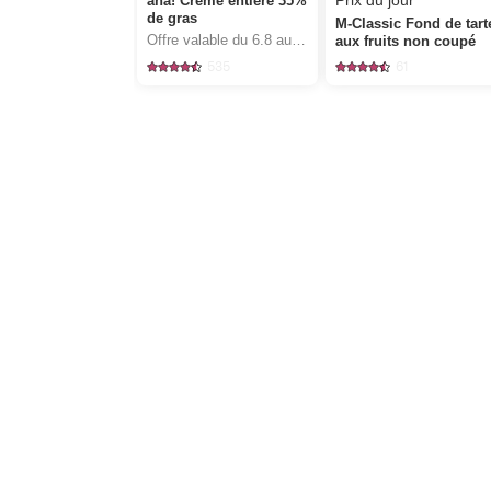
Prix du jour
aha! Crème entière 35%
de gras
M-Classic Fond de tart
Offre valable du 6.8 au 12.8.2026, jusqu’à épuisement du stock.
aux fruits non coupé
535
61