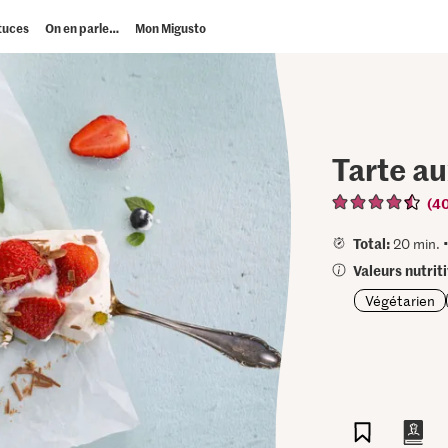
tuces
On en parle…
Mon Migusto
Tarte au
(4
Total:
20 min. 
Valeurs nutrit
Végétarien