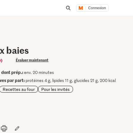
Connexion
Lancer une recherche
x baies
0)
Évaluer maintenant
dont prép.:
•
env. 20 minutes
ives par part:
protéines 4 g, lipides 11 g, glucides 21 g, 200 kcal
Recettes au four
Pour les invités