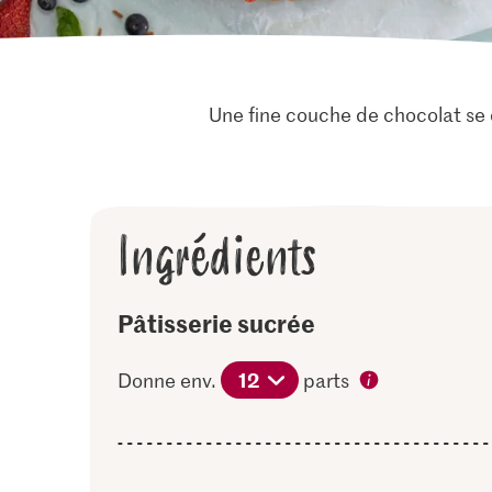
Une fine couche de chocolat se di
Ingrédients
Pâtisserie sucrée
12
Donne env.
parts