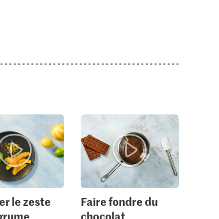
M-Classic IP-SUISSE
 au lait de
Cristal Sucre fin
Patissier Sucre vanillé
re
cristallisé
avec vanille Bourbon
1146
523
er le zeste
Faire fondre du
agrume
chocolat