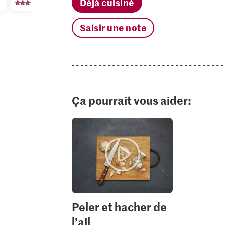
Déjà cuisiné
188
663
12
Saisir une note
Ça pourrait vous aider:
Peler et hacher de
l’ail