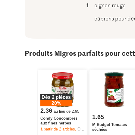
1
oignon rouge
câprons pour dé
Produits Migros parfaits pour cet
Dès 2 pièces
20%
2.36
au lieu de 2.95
1.65
Condy Concombres
aux fines herbes
M-Budget Tomates
à partir de 2
articles,
Offre valable du 6.8 au 12.8.2026, jusqu’à épuisement du stock.
séchées