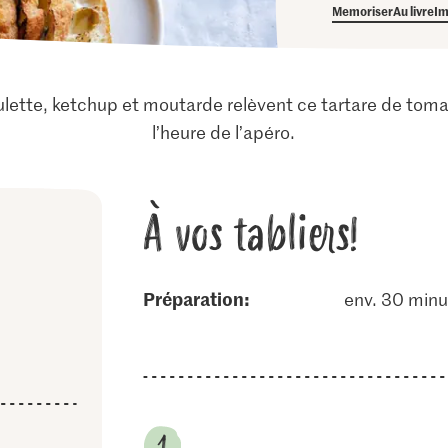
Memoriser
Au livre
Im
lette, ketchup et moutarde relèvent ce tartare de tomate
l’heure de l’apéro.
À vos tabliers!
Préparation:
env. 30 minu