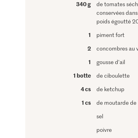
340 g
de tomates séc
conservées dans l
poids égoutté 2
1
piment fort
2
concombres au v
1
gousse d'ail
1 botte
de ciboulette
4 cs
de ketchup
1 cs
de moutarde de 
sel
poivre