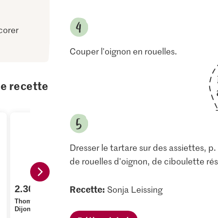
corer
Couper l'oignon en rouelles.
te recette
Dresser le tartare sur des assiettes, p
de rouelles d'oignon, de ciboulette ré
Recette:
2.30
Sonja Leissing
1.05
1.20
Thomy Moutarde de
Jura Sel Se
Dijon
Migros Ciboulette
fluoré