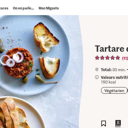
tuces
On en parle…
Mon Migusto
Tartare
(11
Total:
30 min. 
Valeurs nutrit
150 kcal
Végétarien