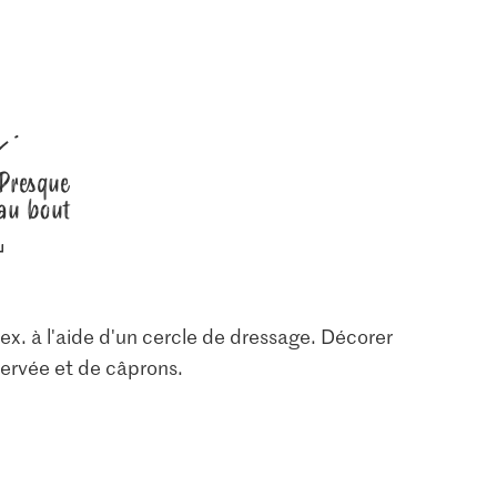
Presque
au bout
. ex. à l'aide d'un cercle de dressage. Décorer
servée et de câprons.
2.80
2.20
l iodé et
M-Classic Poivre
Recharge
Migros Piments rouges