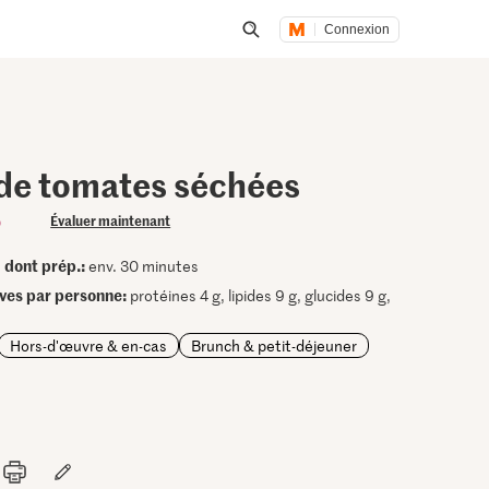
Connexion
Lancer une recherche
 de tomates séchées
)
Évaluer maintenant
dont prép.:
•
env. 30 minutes
ives par personne:
protéines 4 g, lipides 9 g, glucides 9 g,
Hors-d'œuvre & en-cas
Brunch & petit-déjeuner