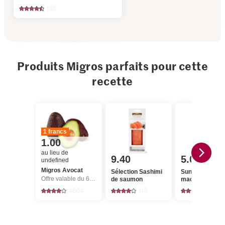
125
Produits Migros parfaits pour cette
recette
1 francs
1.00
au lieu de
9.40
5.00
undefined
Migros Avocat
Sélection Sashimi
Sun Queen Noi
Offre valable du 6.8 au 12.8.2026, jusqu’à épuisement du stock.
de saumon
macadamia
4604
113
154