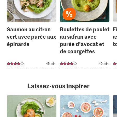
to
to
your
your
collections.
collection
Saumon au citron
Boulettes de poulet
F
vert avec purée aux
au safran avec
a
épinards
purée d’avocat et
t
de courgettes
45 min.
40 min.
Laissez-vous inspirer