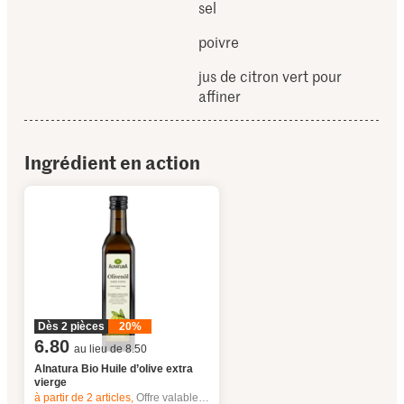
sel
poivre
jus de citron vert pour
affiner
Ingrédient en action
Dès 2 pièces
20%
6.80
au lieu de 8.50
Alnatura Bio Huile d’olive extra
vierge
à partir de 2
articles,
Offre valable du 6.8 au 12.8.2026, jusqu’à épuisement du stock.