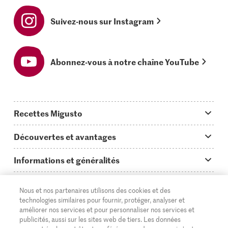
Suivez-nous sur Instagram
Abonnez-vous à notre chaîne YouTube
Recettes Migusto
App Migusto
Découvertes et avantages
Idées de menus
Trucs & astuces
Informations et généralités
Plats principaux
On en parle...
Questions concernant Migusto
Découvrir
Nous et nos partenaires utilisons des cookies et des
Simple & vite prêt
Tutoriels
Cuisiner avec Migusto
technologies similaires pour fournir, protéger, analyser et
Supermarché
améliorer nos services et pour personnaliser nos services et
Apéritif
FR
Glossaire des ingrédients
DE
IT
publicités, aussi sur les sites web de tiers. Les données
Service clientèle & contact
Migros Online