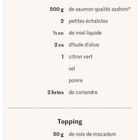
500 g
de saumon qualité sashimi*
2
petites échalotes
½ cc
de miel liquide
2 cs
d'huile d'olive
1
citron vert
sel
poivre
2 brins
de coriandre
Topping
50 g
de noix de macadam