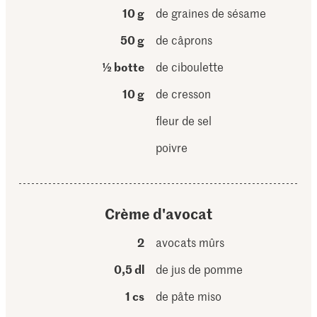
10 g
de graines de sésame
50 g
de câprons
½ botte
de ciboulette
10 g
de cresson
fleur de sel
poivre
Crème d'avocat
2
avocats mûrs
0,5 dl
de jus de pomme
1 cs
de pâte miso