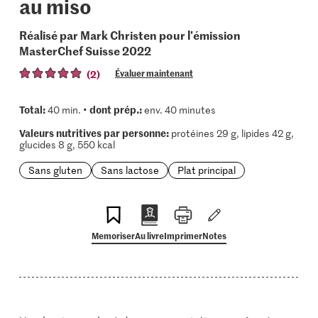
au miso
Réalisé par Mark Christen pour l'émission
MasterChef Suisse 2022
(2)
Évaluer maintenant
Total:
dont prép.:
40 min. •
env. 40 minutes
Valeurs nutritives par personne:
protéines 29 g, lipides 42 g,
glucides 8 g, 550 kcal
Sans gluten
Sans lactose
Plat principal
Memoriser
Au livre
Imprimer
Notes