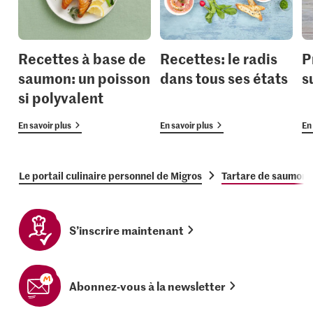
Recettes à base de
Recettes: le radis
P
saumon: un poisson
dans tous ses états
s
si polyvalent
En savoir plus
En savoir plus
En 
Le portail culinaire personnel de Migros
Tartare de saumon 
S’inscrire maintenant
Abonnez-vous à la newsletter