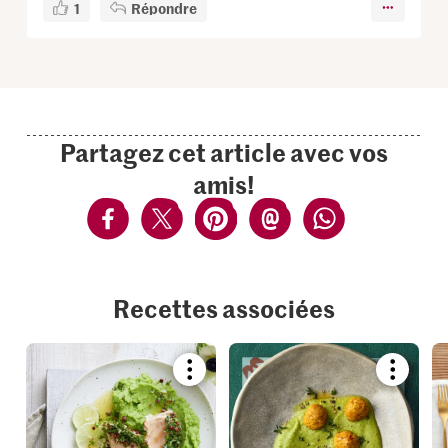
1
Répondre
Partagez cet article avec vos
amis!
Recettes associées
Bookmark
Bookmar
recipe
recipe
or
or
add
add
it
it