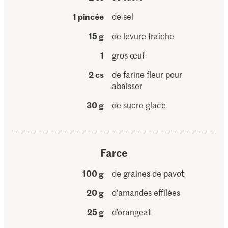
1 pincée
de sel
15 g
de levure fraîche
1
gros œuf
2 cs
de farine fleur pour
abaisser
30 g
de sucre glace
Farce
100 g
de graines de pavot
20 g
d'amandes effilées
25 g
d’orangeat