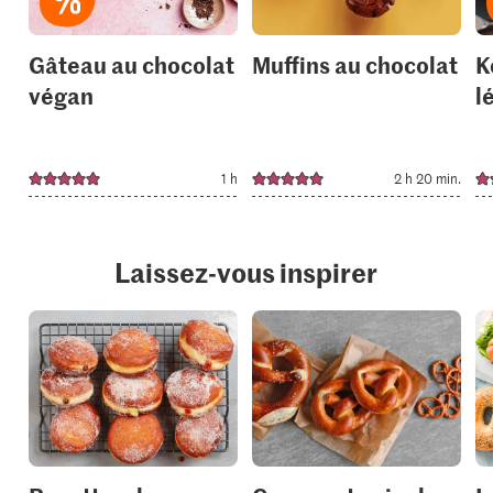
Gâteau au chocolat
Muffins au chocolat
K
végan
l
1 h
2 h 20 min.
Laissez-vous inspirer