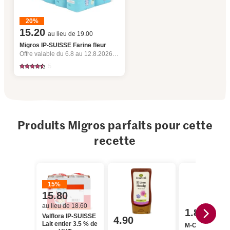
20%
15.20
au lieu de 19.00
Migros IP-SUISSE Farine fleur
Offre valable du 6.8 au 12.8.2026, jusqu’à épuisement du stock.
5
Produits Migros parfaits pour cette
recette
15%
15.80
au lieu de 18.60
1.80
Valflora IP-SUISSE
4.90
Lait entier 3.5 % de
M-Classic IP-