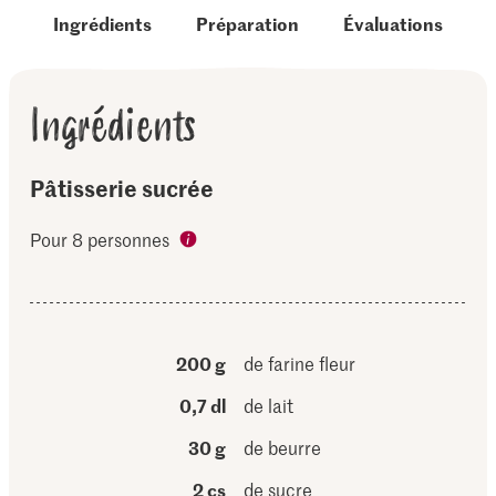
Ingrédients
Préparation
Évaluations
Ingrédients
Pâtisserie sucrée
Pour 8 personnes
200 g
de farine fleur
0,7 dl
de lait
30 g
de beurre
2 cs
de sucre