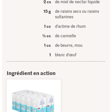
2 cs
de miel de nectar liquide
15 g
de raisins secs ou raisins
sultanines
1 cc
d'arôme de rhum
½ cc
de cannelle
1 cc
de beurre, mou
1
blanc d'œuf
Ingrédient en action