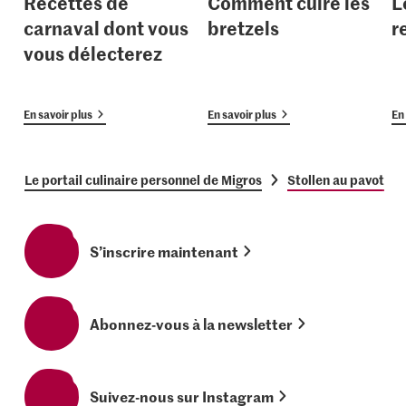
Recettes de
Comment cuire les
L
carnaval dont vous
bretzels
r
vous délecterez
En savoir plus
En savoir plus
En 
Le portail culinaire personnel de Migros
Stollen au pavot
S’inscrire maintenant
Abonnez-vous à la newsletter
Suivez-nous sur Instagram