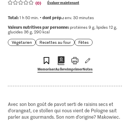
(0)
Évaluer maintenant
Total:
dont prép.:
1 h 50 min. •
env. 30 minutes
Valeurs nutritives par personne:
protéines 9 g, lipides 12 g,
glucides 36 g, 290 kcal
Végétarien
Recettes au four
Fêtes
Memoriser
Au livre
Imprimer
Notes
Avec son bon goût de pavot serti de raisins secs et
d'orangeat, ce stollen qui nous vient de Pologne sait
parler aux gourmands. Son nom d'origine? Makowiec.