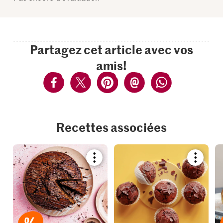
Partagez cet article avec vos
amis!
Recettes associées
Bookmark
Bookmar
recipe
recipe
or
or
add
add
it
it
to
to
your
your
collections.
collection