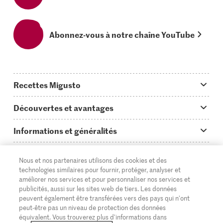
Abonnez-vous à notre chaîne YouTube
Recettes Migusto
App Migusto
Découvertes et avantages
Idées de menus
Trucs & astuces
Informations et généralités
Plats principaux
On en parle...
Questions concernant Migusto
Découvrir
Nous et nos partenaires utilisons des cookies et des
Simple & vite prêt
Tutoriels
Cuisiner avec Migusto
Supermarché
technologies similaires pour fournir, protéger, analyser et
améliorer nos services et pour personnaliser nos services et
Apéritif
FR
Glossaire des ingrédients
DE
IT
Service clientèle & contact
publicités, aussi sur les sites web de tiers. Les données
Migros Online
peuvent également être transférées vers des pays qui n'ont
Préparations au four
Login Migusto
peut-être pas un niveau de protection des données
Publicité
À propos de Migros
équivalent. Vous trouverez plus d'informations dans