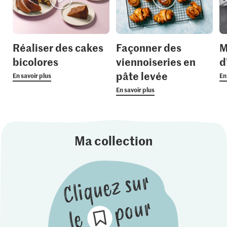
Réaliser des cakes
Façonner des
M
bicolores
viennoiseries en
d
pâte levée
En savoir plus
En
En savoir plus
Ma collection