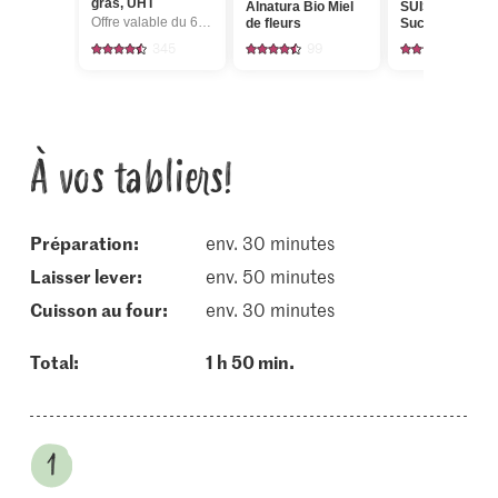
gras, UHT
Alnatura Bio Miel
SUISSE Cristal
Offre valable du 6.8 au 12.8.2026, jusqu’à épuisement du stock.
de fleurs
Sucre fin crista
345
99
1146
À vos tabliers!
Préparation:
env. 30 minutes
laisser lever:
env. 50 minutes
cuisson au four:
env. 30 minutes
Total:
1 h 50 min.