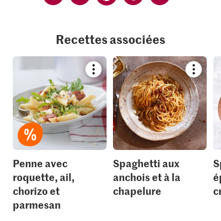
Recettes associées
Bookmark
Bookmar
recipe
recipe
or
or
add
add
it
it
to
to
your
your
collections.
collection
Penne avec
Spaghetti aux
S
roquette, ail,
anchois et à la
é
chorizo et
chapelure
c
parmesan