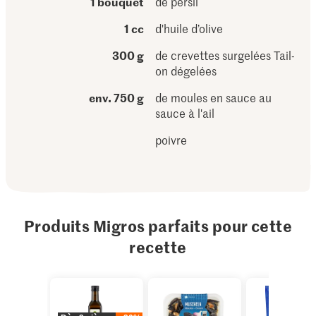
1 bouquet
de persil
1 cc
d'huile d’olive
300 g
de crevettes surgelées Tail-
on dégelées
env. 750 g
de moules en sauce au
sauce à l'ail
poivre
Produits Migros parfaits pour cette
recette