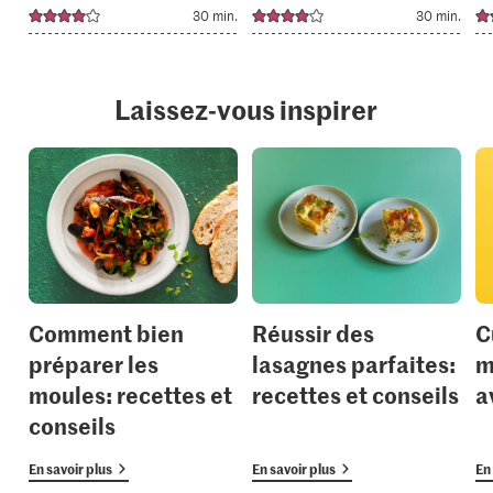
30 min.
30 min.
Laissez-vous inspirer
Comment bien
Réussir des
C
préparer les
lasagnes parfaites:
m
moules: recettes et
recettes et conseils
a
conseils
En savoir plus
En savoir plus
En 