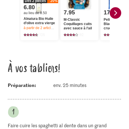
Dès 2 pièces
20%
6.80
7.95
17.95
au lieu de 8.50
Alnatura Bio Huile
M-Classic
Pelican Crevet
d’olive extra vierge
Coquillages cuits
Black Tiger Tail-on,
à partir de 2
articles,
Offre valable du 6.8 au 12.8.2026, jusqu’à épu
avec sauce à l’ail
crues, king siz
125
62
49
À vos tabliers!
Préparation:
env. 25 minutes
Faire cuire les spaghetti al dente dans un grand