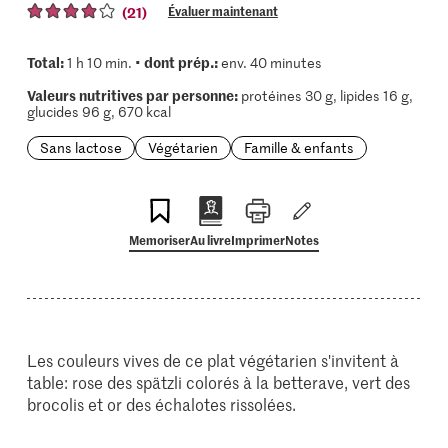
(21)
Évaluer maintenant
Total:
dont prép.:
1 h 10 min. •
env. 40 minutes
Valeurs nutritives par personne:
protéines 30 g, lipides 16 g,
glucides 96 g, 670 kcal
Sans lactose
Végétarien
Famille & enfants
Memoriser
Au livre
Imprimer
Notes
Les couleurs vives de ce plat végétarien s'invitent à
table: rose des spätzli colorés à la betterave, vert des
brocolis et or des échalotes rissolées.