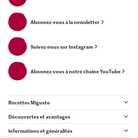
Abonnez-vous à la newsletter
Suivez-nous sur Instagram
Abonnez-vous à notre chaîne YouTube
Recettes Migusto
App Migusto
Découvertes et avantages
Idées de menus
Trucs & astuces
Informations et généralités