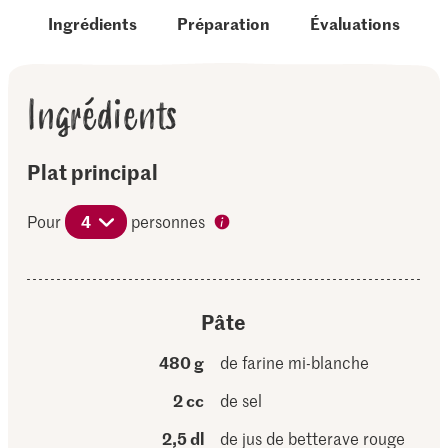
Ingrédients
Préparation
Évaluations
Ingrédients
Plat principal
Pour
4
personnes
Pâte
480 g
de farine mi-blanche
2 cc
de sel
2,5 dl
de jus de betterave rouge