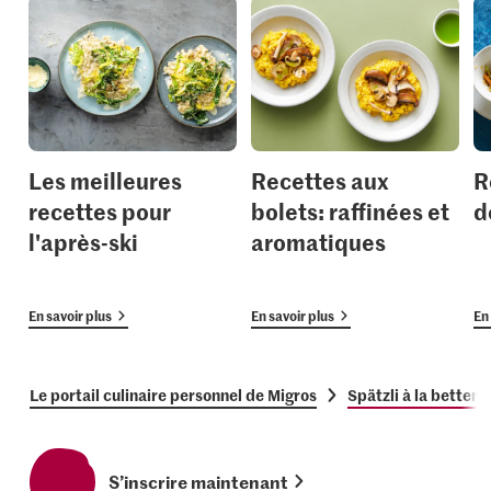
Les meilleures
Recettes aux
R
recettes pour
bolets: raffinées et
d
l'après-ski
aromatiques
En savoir plus
En savoir plus
En 
Le portail culinaire personnel de Migros
Spätzli à la bettera
S’inscrire maintenant