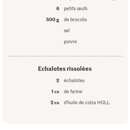
6
petits œufs
500 g
de brocolis
sel
poivre
Echalotes rissolées
2
échalotes
1 cs
de farine
2 cs
d’huile de colza HOLL