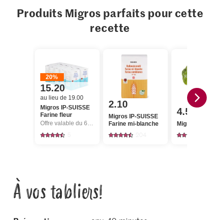
Produits Migros parfaits pour cette
recette
20%
15.20
au lieu de 19.00
2.10
Migros IP-SUISSE
4.50
Farine fleur
Migros IP-SUISSE
Offre valable du 6.8 au 12.8.2026, jusqu’à épuisement du stock.
Farine mi-blanche
Migros Brocoli
5
204
2940
À vos tabliers!