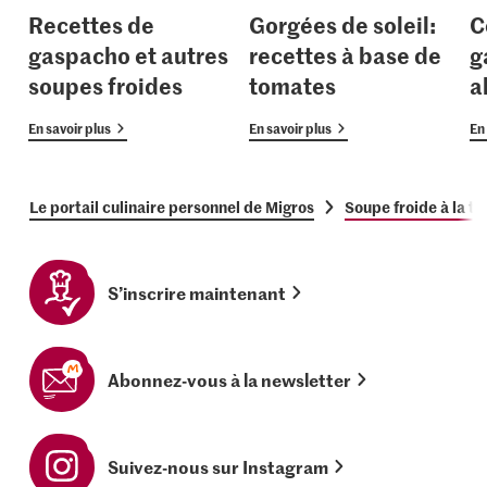
Recettes de
Gorgées de soleil:
C
gaspacho et autres
recettes à base de
g
soupes froides
tomates
a
En savoir plus
En savoir plus
En 
Le portail culinaire personnel de Migros
Soupe froide à la t
S’inscrire maintenant
Abonnez-vous à la newsletter
Suivez-nous sur Instagram