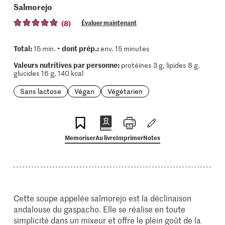
Salmorejo
(8)
Évaluer maintenant
Total:
dont prép.:
15 min. •
env. 15 minutes
Valeurs nutritives par personne:
protéines 3 g, lipides 8 g,
glucides 16 g, 140 kcal
Sans lactose
Végan
Végétarien
Memoriser
Au livre
Imprimer
Notes
Cette soupe appelée salmorejo est la déclinaison
andalouse du gaspacho. Elle se réalise en toute
simplicité dans un mixeur et offre le plein goût de la