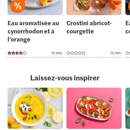
Eau aromatisée au
Crostini abricot-
E
cynorrhodon et à
courgette
c
l'orange
10 min.
10 min.
Laissez-vous inspirer