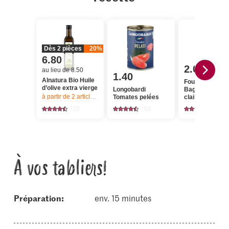
Dès 2 pièces
20%
6.80
2.00
au lieu de 8.50
1.40
Alnatura Bio Huile
Four à pierre
d’olive extra vierge
Longobardi
Baguette Farin
à partir de 2
articles,
Offre valable du 6.8 au 12.8.2026, jusqu’à épu
Tomates pelées
claire
125
153
778
À vos tabliers!
Préparation:
env. 15 minutes