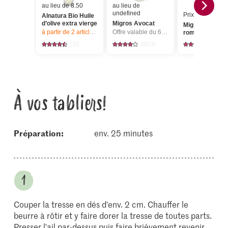
au lieu de 8.50
au lieu de
undefined
Prix du jour
Alnatura Bio Huile
d’olive extra vierge
Migros Avocat
Migros Laitue
à partir de 2
articles,
Offre valable du 6.8 au 12.8.2026, jusqu’à épu
Offre valable du 6.8 au 12.8.2026, jusqu’à épuisement du stock.
romaine mini v
125
4608
128
À vos tabliers!
Préparation:
env. 25 minutes
Couper la tresse en dés d'env. 2 cm. Chauffer le
beurre à rôtir et y faire dorer la tresse de toutes parts.
Presser l'ail par-dessus puis faire brièvement revenir,