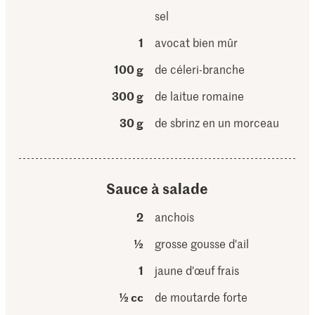
sel
1
avocat bien mûr
100 g
de céleri-branche
300 g
de laitue romaine
30 g
de sbrinz en un morceau
Sauce à salade
2
anchois
½
grosse gousse d'ail
1
jaune d'œuf frais
½ cc
de moutarde forte