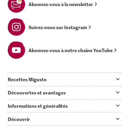
Abonnez-vous à la newsletter
Suivez-nous sur Instagram
Abonnez-vous à notre chaîne YouTube
Recettes Migusto
App Migusto
Découvertes et avantages
Idées de menus
Trucs & astuces
Informations et généralités
Plats principaux
On en parle...
Questions concernant Migusto
Découvrir
Simple & vite prêt
Tutoriels
Cuisiner avec Migusto
Supermarché