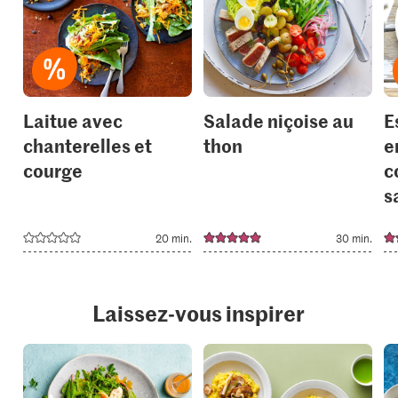
it
it
to
to
your
your
collections.
collection
Laitue avec
Salade niçoise au
E
chanterelles et
thon
e
courge
c
s
20 min.
30 min.
Laissez-vous inspirer