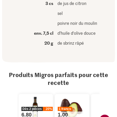
3 cs
de jus de citron
sel
poivre noir du moulin
env. 7,5 cl
d’huile d'olive douce
20 g
de sbrinz râpé
Produits Migros parfaits pour cette
recette
Dès 2 pièces
20%
1 francs
6.80
1.00