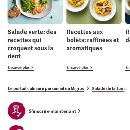
Salade verte: des
Recettes aux
R
recettes qui
bolets: raffinées et
d
croquent sous la
aromatiques
dent
En savoir plus
En savoir plus
En 
Le portail culinaire personnel de Migros
Salade de laitue av
S’inscrire maintenant