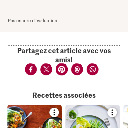
Pas encore d'évaluation
Partagez cet article avec vos
amis!
Recettes associées
Bookmark
Bookmar
recipe
recipe
or
or
add
add