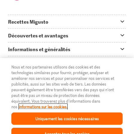
Recettes Migusto
App Migusto
Découvertes et avantages
Idées de menus
Trucs & astuces
Informations et généralités
Plats principaux
On en parle...
Questions concernant Migusto
Découvrir
Nous et nos partenaires utilisons des cookies et des
Simple & vite prêt
Tutoriels
Cuisiner avec Migusto
technologies similaires pour fournir, protéger, analyser et
Supermarché
améliorer nos services et pour personnaliser nos services et
Apéritif
FR
Glossaire des ingrédients
DE
IT
publicités, aussi sur les sites web de tiers. Les données
Service clientèle & contact
Migros Online
peuvent également être transférées vers des pays qui n'ont
Préparations au four
peut-être pas un niveau de protection des données
Login Migusto
Publicité
À propos de Migros
équivalent. Vous trouverez plus d'informations dans
nos
informations sur les cookies.
Enfants & famille
Magazine Migusto
Impressum
Magasins
© 2026 La Fédération des coopératives Migros
Uniquement les cookies nécessaires
Toutes les recettes
Concours
Mentions légales
Cumulus
Accepter tous les cookies