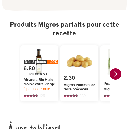
Produits Migros parfaits pour cette
recette
Dès 2 pièces
20%
6.80
au lieu de 8.50
2.30
Alnatura Bio Huile
Prix du jour
d’olive extra vierge
Migros Pommes de
à partir de 2
articles,
Offre valable du 6.8 au 12.8.2026, jusqu’à épu
terre précoces
Migros Haricot
125
339
1253