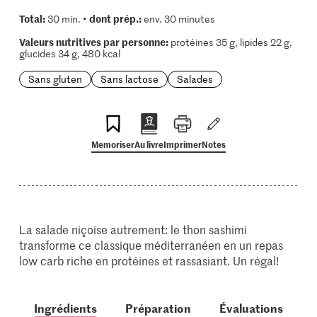
Total:
dont prép.:
30 min. •
env. 30 minutes
Valeurs nutritives par personne:
protéines 35 g, lipides 22 g,
glucides 34 g, 480 kcal
Sans gluten
Sans lactose
Salades
Memoriser
Au livre
Imprimer
Notes
La salade niçoise autrement: le thon sashimi
transforme ce classique méditerranéen en un repas
low carb riche en protéines et rassasiant. Un régal!
Ingrédients
Préparation
Évaluations