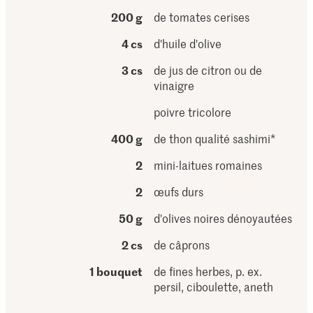
200 g
de tomates cerises
4 cs
d'huile d'olive
3 cs
de jus de citron ou de
vinaigre
poivre tricolore
400 g
de thon qualité sashimi*
2
mini-laitues romaines
2
œufs durs
50 g
d'olives noires dénoyautées
2 cs
de câprons
1 bouquet
de fines herbes, p. ex.
persil, ciboulette, aneth