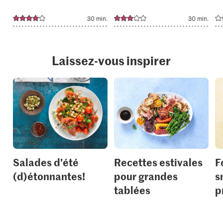
30 min.
30 min.
Laissez-vous inspirer
Salades d'été
Recettes estivales
F
(d)étonnantes!
pour grandes
s
tablées
p