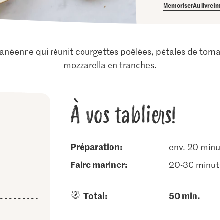
Memoriser
Au livre
Im
anéenne qui réunit courgettes poêlées, pétales de tomate
mozzarella en tranches.
À vos tabliers!
Préparation:
env. 20 minu
faire mariner:
20-30 minut
Total:
50 min.