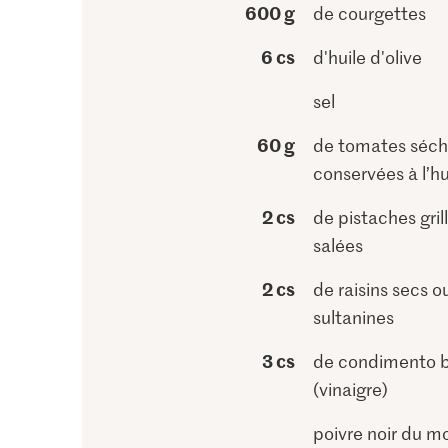
600 g
de courgettes
6 cs
d'huile d'olive
sel
60 g
de tomates séc
conservées à l’hu
2 cs
de pistaches gril
salées
2 cs
de raisins secs ou
sultanines
3 cs
de condimento 
(vinaigre)
poivre noir du m