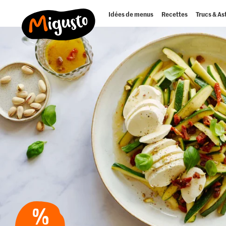
Idées de menus
Recettes
Trucs & As