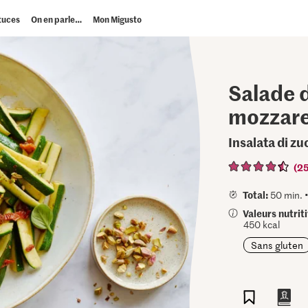
tuces
On en parle…
Mon Migusto
Salade 
mozzare
Insalata di z
(2
Total:
50 min. 
Valeurs nutrit
450 kcal
Sans gluten