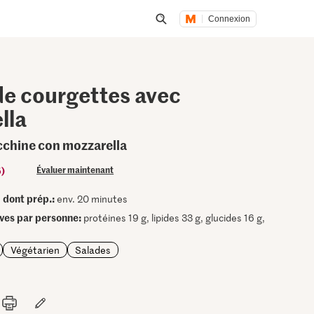
Connexion
Lancer une recherche
de courgettes avec
lla
ucchine con mozzarella
5)
Évaluer maintenant
dont prép.:
•
env. 20 minutes
ives par personne:
protéines 19 g, lipides 33 g, glucides 16 g,
Végétarien
Salades