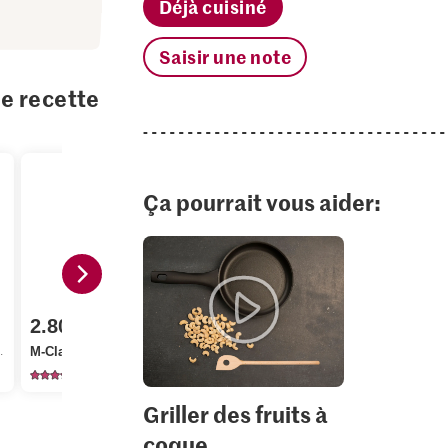
Déjà cuisiné
Saisir une note
te recette
Ça pourrait vous aider:
6.10
Sun Queen Apéro
2.80
2.20
Pistaches grillées et
M-Classic Poivre noir
salées
Migros Basi
104
123
65
Griller des fruits à
coque