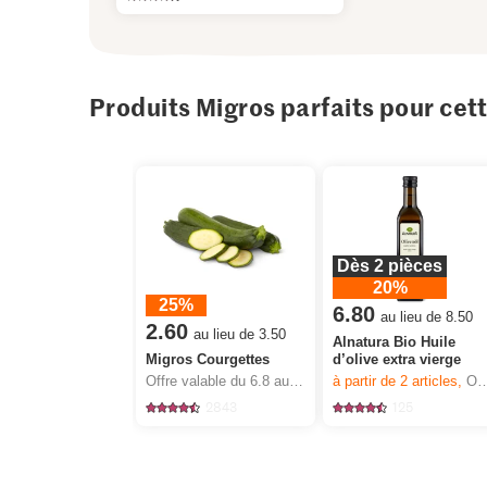
Produits Migros parfaits pour cet
Dès 2 pièces
20%
25%
6.80
au lieu de 8.50
2.60
au lieu de 3.50
Alnatura Bio Huile
Migros Courgettes
d’olive extra vierge
Offre valable du 6.8 au 12.8.2026, jusqu’à épuisement du stock.
à partir de 2
articles,
Offre valable du 6.8 au 12.8.2026, jusqu’à épuisement du stock.
2843
125