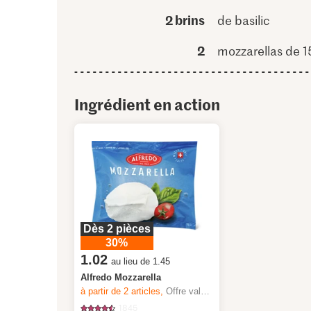
2 brins
de basilic
2
mozzarellas de 1
Ingrédient en action
Dès 2 pièces
30%
1.02
au lieu de 1.45
Alfredo Mozzarella
à partir de 2
articles,
Offre valable du 6.8 au 12.8.2026, jusqu’à épuisement du stock.
1845