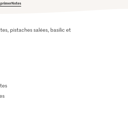
primer
Notes
s, pistaches salées, basilic et
tes
es