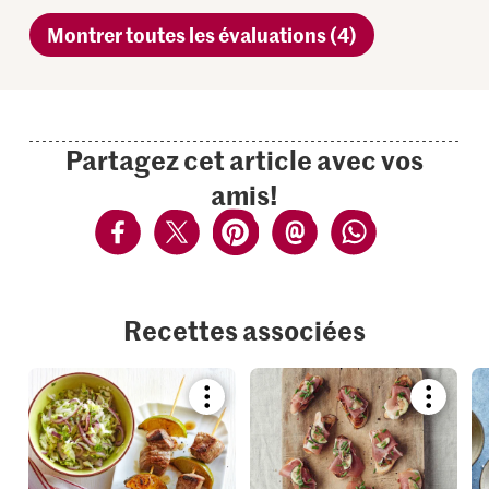
Montrer toutes les évaluations (4)
Partagez cet article avec vos
amis!
Recettes associées
Bookmark
Bookmar
recipe
recipe
or
or
add
add
it
it
to
to