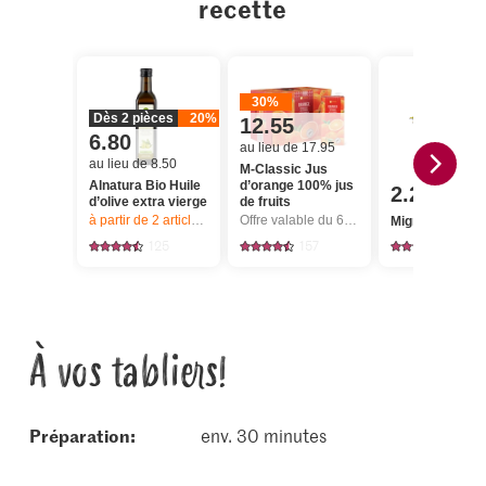
recette
30%
Dès 2 pièces
20%
12.55
6.80
au lieu de 17.95
au lieu de 8.50
M-Classic Jus
Alnatura Bio Huile
d’orange 100% jus
2.20
d’olive extra vierge
de fruits
à partir de 2
articles,
Offre valable du 6.8 au 12.8.2026, jusqu’à épu
Offre valable du 6.8 au 12.8.2026, jusqu’à épuisement du stock.
Migros Citronne
125
157
95
À vos tabliers!
Préparation:
env. 30 minutes