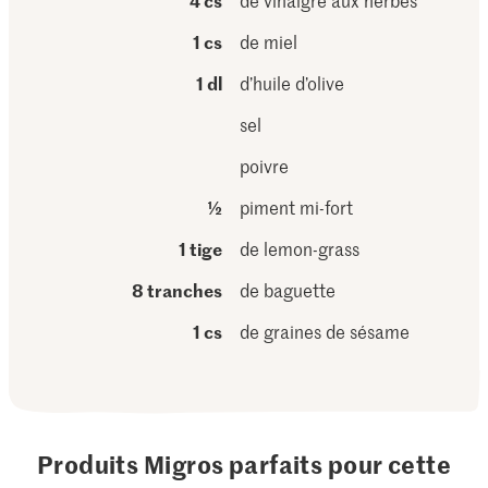
4 cs
de vinaigre aux herbes
1 cs
de miel
1 dl
d’huile d’olive
sel
poivre
½
piment mi-fort
1 tige
de lemon-grass
8 tranches
de baguette
1 cs
de graines de sésame
Produits Migros parfaits pour cette