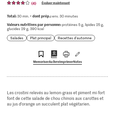
(4)
Évaluer maintenant
Total:
dont prép.:
30 min. •
env. 30 minutes
Valeurs nutritives par personne:
protéines 5 g, lipides 25 g,
glucides 29 g, 390 kcal
Salades
Plat principal
Recettes d'automne
Memoriser
Au livre
Imprimer
Notes
Les crostini relevés au lemon-grass et piment mi-fort
font de cette salade de chou chinois aux carottes et
au jus d'orange un succulent plat végétarien.