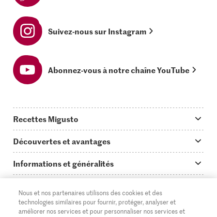
Suivez-nous sur Instagram
Abonnez-vous à notre chaîne YouTube
Recettes Migusto
App Migusto
Découvertes et avantages
Idées de menus
Trucs & astuces
Informations et généralités
Plats principaux
On en parle...
Questions concernant Migusto
Découvrir
Nous et nos partenaires utilisons des cookies et des
Simple & vite prêt
Tutoriels
Cuisiner avec Migusto
Supermarché
technologies similaires pour fournir, protéger, analyser et
améliorer nos services et pour personnaliser nos services et
Apéritif