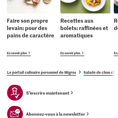
Faire son propre
Recettes aux
R
levain: pour des
bolets: raffinées et
d
pains de caractère
aromatiques
En savoir plus
En savoir plus
En 
Le portail culinaire personnel de Migros
Salade de chou chin
S’inscrire maintenant
Abonnez-vous à la newsletter