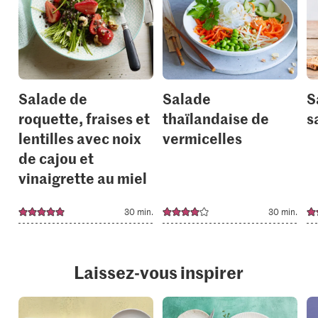
it
it
to
to
your
your
collections.
collection
Salade de
Salade
S
roquette, fraises et
thaïlandaise de
s
lentilles avec noix
vermicelles
de cajou et
vinaigrette au miel
30 min.
30 min.
Laissez-vous inspirer