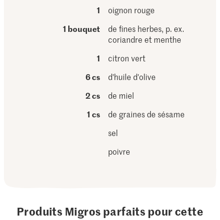
1
oignon rouge
1 bouquet
de fines herbes, p. ex.
coriandre et menthe
1
citron vert
6 cs
d'huile d'olive
2 cs
de miel
1 cs
de graines de sésame
sel
poivre
Produits Migros parfaits pour cette