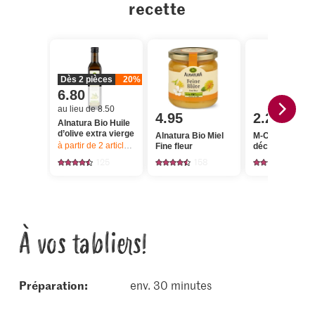
recette
Dès 2 pièces
20%
6.80
au lieu de 8.50
4.95
2.20
Alnatura Bio Huile
d’olive extra vierge
Alnatura Bio Miel
M-Classic Sés
à partir de 2
articles,
Offre valable du 6.8 au 12.8.2026, jusqu’à épu
Fine fleur
décortiqué
125
158
165
À vos tabliers!
Préparation:
env. 30 minutes