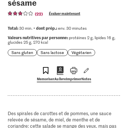
sésame
(22)
Évaluer maintenant
Total:
dont prép.:
30 min. •
env. 30 minutes
Valeurs nutritives par personne:
protéines 2 g, lipides 16 g,
glucides 25 g, 270 kcal
Sans gluten
Sans lactose
Végétarien
Memoriser
Au livre
Imprimer
Notes
Des spirales de carottes et de pommes, une sauce
relevée de sésame, de miel, de menthe et de
coriandre: cette salade se mange des yeux, mais pas