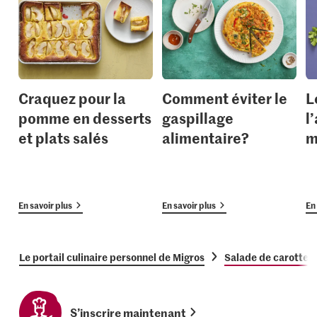
Craquez pour la
Comment éviter le
L
pomme en desserts
gaspillage
l
et plats salés
alimentaire?
m
En savoir plus
En savoir plus
En 
Le portail culinaire personnel de Migros
Salade de carottes
S’inscrire maintenant