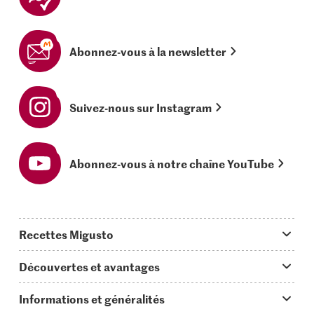
Abonnez-vous à la newsletter
Suivez-nous sur Instagram
Abonnez-vous à notre chaîne YouTube
Recettes Migusto
App Migusto
Découvertes et avantages
Idées de menus
Trucs & astuces
Informations et généralités