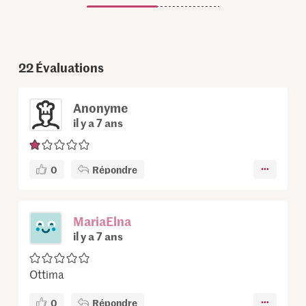
22
Évaluations
Anonyme
il y a 7 ans
0
Répondre
MariaElna
il y a 7 ans
Ottima
0
Répondre