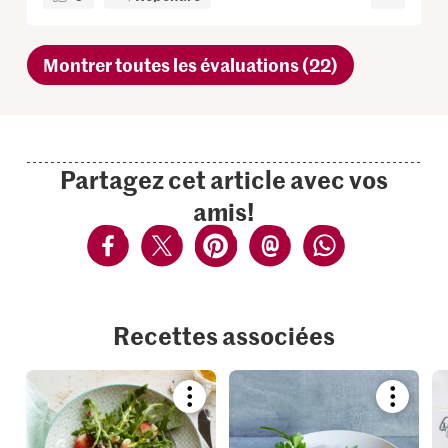
Montrer toutes les évaluations (22)
Partagez cet article avec vos
amis!
Recettes associées
Bookmark
Bookmar
recipe
recipe
or
or
add
add