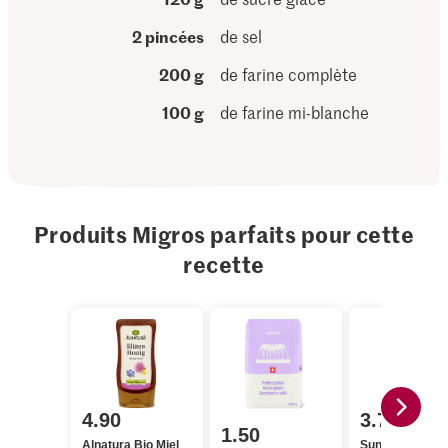
2 pincées
de sel
200 g
de farine complète
100 g
de farine mi-blanche
Produits Migros parfaits pour cette
recette
4.90
3.75
1.50
Alnatura Bio Miel
Sun Queen