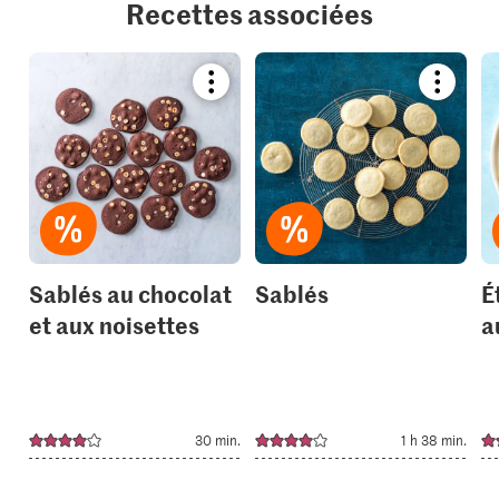
Recettes associées
Bookmark
Bookmar
recipe
recipe
or
or
add
add
it
it
to
to
your
your
collections.
collection
Sablés au chocolat
Sablés
É
et aux noisettes
a
30 min.
1 h 38 min.