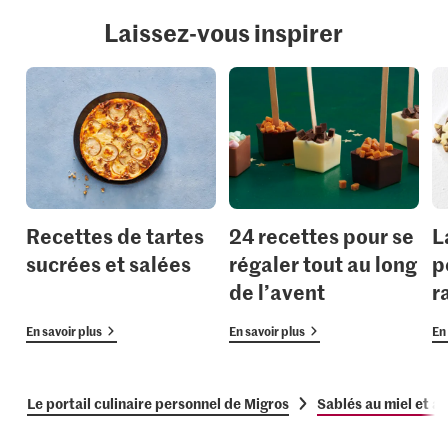
Laissez-vous inspirer
Recettes de tartes
24 recettes pour se
L
sucrées et salées
régaler tout au long
p
de l’avent
r
En savoir plus
En savoir plus
En 
Le portail culinaire personnel de Migros
Sablés au miel et a