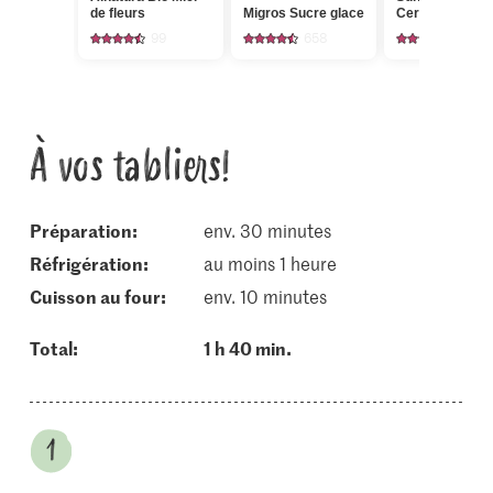
de fleurs
Migros Sucre glace
Cerneaux de no
99
658
559
À vos tabliers!
Préparation:
env. 30 minutes
réfrigération:
au moins 1 heure
cuisson au four:
env. 10 minutes
Total:
1 h 40 min.