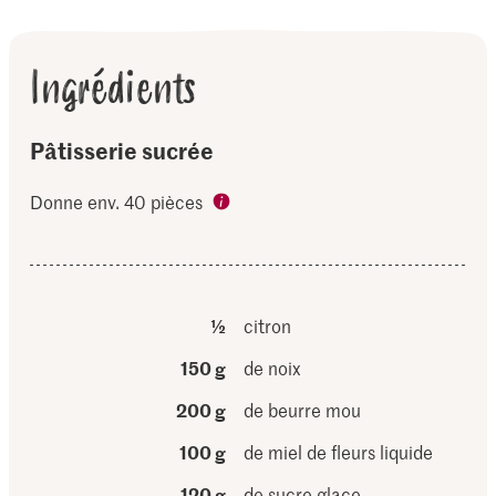
Ingrédients
Pâtisserie sucrée
Donne env. 40 pièces
½
citron
150 g
de noix
200 g
de beurre mou
100 g
de miel de fleurs liquide
120 g
de sucre glace