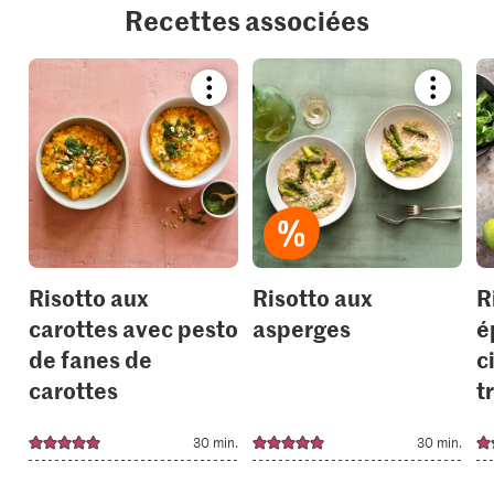
Recettes associées
Bookmark
Bookmar
recipe
recipe
or
or
add
add
it
it
to
to
your
your
collections.
collection
Risotto aux
Risotto aux
R
carottes avec pesto
asperges
é
de fanes de
c
carottes
t
30 min.
30 min.