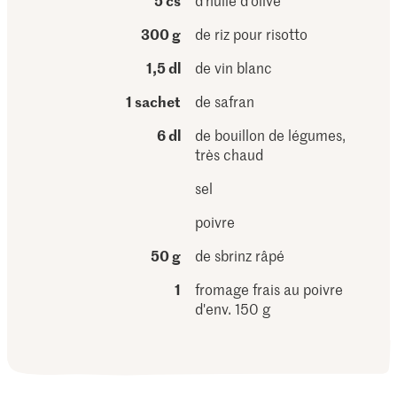
5 cs
d'huile d'olive
300 g
de riz pour risotto
1,5 dl
de vin blanc
1 sachet
de safran
6 dl
de bouillon de légumes,
très chaud
sel
poivre
50 g
de sbrinz râpé
1
fromage frais au poivre
d'env. 150 g