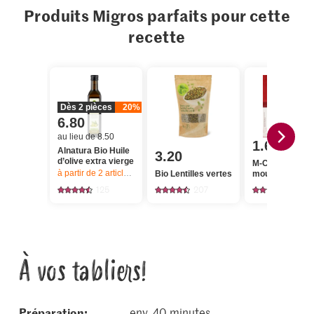
Produits Migros parfaits pour cette
recette
Dès 2 pièces
20%
6.80
au lieu de 8.50
1.60
Alnatura Bio Huile
3.20
d’olive extra vierge
M-Classic Safr
à partir de 2
articles,
Offre valable du 6.8 au 12.8.2026, jusqu’à épu
Bio Lentilles vertes
moulu
125
207
123
À vos tabliers!
Préparation:
env. 40 minutes