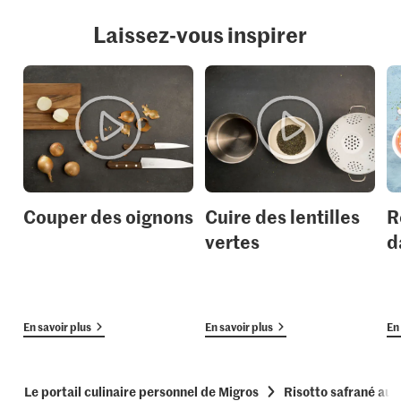
Laissez-vous inspirer
Couper des oignons
Cuire des lentilles
R
vertes
d
En savoir plus
En savoir plus
En 
Le portail culinaire personnel de Migros
Risotto safrané aux 