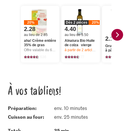
20%
Dès 2 pièces
20%
2.28
4.40
au lieu de 2.85
au lieu de 5.50
2.10
aha! Crème entière
Alnatura Bio Huile
35% de gras
de colza vierge
Gruyère Froma
Offre valable du 6.8 au 12.8.2026, jusqu’à épuisement du stock.
à partir de 2
articles,
Offre valable du 6.8
à pâte dure co
536
77
1711
À vos tabliers!
Préparation:
env. 10 minutes
cuisson au four:
env. 25 minutes
Total:
35 min.