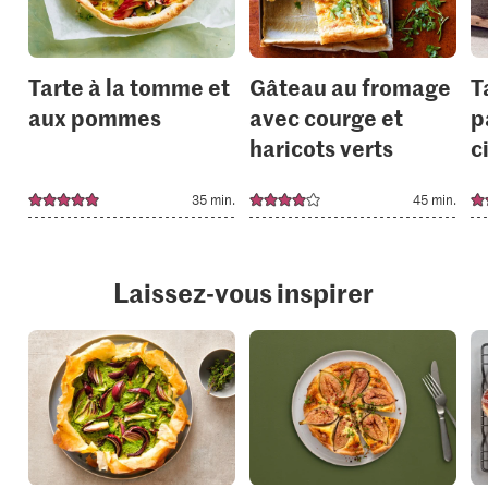
collections.
collection
Tarte à la tomme et
Gâteau au fromage
T
aux pommes
avec courge et
p
haricots verts
c
35 min.
45 min.
Laissez-vous inspirer