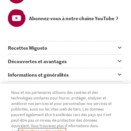
Abonnez-vous à notre chaîne YouTube
Recettes Migusto
App Migusto
Découvertes et avantages
Idées de menus
Trucs & astuces
Informations et généralités
Plats principaux
On en parle...
Questions concernant Migusto
Découvrir
Nous et nos partenaires utilisons des cookies et des
Simple & vite prêt
Tutoriels
Cuisiner avec Migusto
Supermarché
technologies similaires pour fournir, protéger, analyser et
améliorer nos services et pour personnaliser nos services et
Apéritif
FR
Glossaire des ingrédients
DE
IT
Service clientèle & contact
publicités, aussi sur les sites web de tiers. Les données
Migros Online
peuvent également être transférées vers des pays qui n'ont
Préparations au four
Login Migusto
peut-être pas un niveau de protection des données
Publicité
À propos de Migros
équivalent. Vous trouverez plus d'informations dans