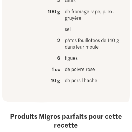
2
œufs
100 g
de fromage râpé, p. ex.
gruyère
sel
2
pâtes feuilletées de 140 g
dans leur moule
6
figues
1 cc
de poivre rose
10 g
de persil haché
Produits Migros parfaits pour cette
recette