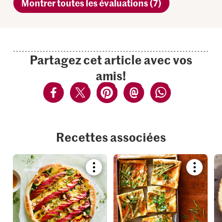
Montrer toutes les évaluations (7)
Partagez cet article avec vos
amis!
Recettes associées
Bookmark
Bookmar
recipe
recipe
or
or
add
add
it
it
to
to
your
your