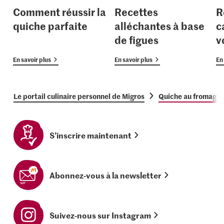
Comment réussir la
Recettes
R
quiche parfaite
alléchantes à base
c
de figues
v
En savoir plus
En savoir plus
En 
Le portail culinaire personnel de Migros
Quiche au fromage e
S’inscrire maintenant
Abonnez-vous à la newsletter
Suivez-nous sur Instagram