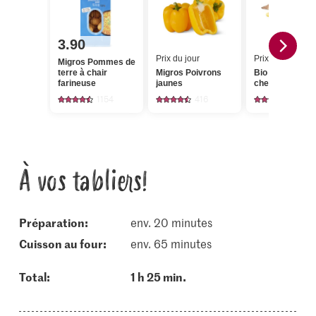
3.90
Prix du jour
Prix du jour
Migros Pommes de
terre à chair
Migros Poivrons
Bio Omble
farineuse
jaunes
chevalier entiè
1154
416
1
À vos tabliers!
Préparation:
env. 20 minutes
cuisson au four:
env. 65 minutes
Total:
1 h 25 min.