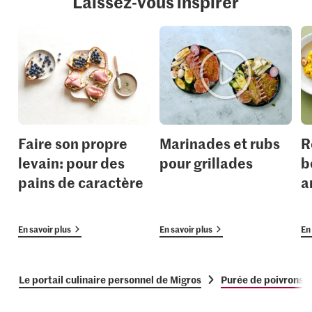
Laissez-vous inspirer
Faire son propre
Marinades et rubs
R
levain: pour des
pour grillades
b
pains de caractère
a
En savoir plus
En savoir plus
En 
Le portail culinaire personnel de Migros
Purée de poivrons a