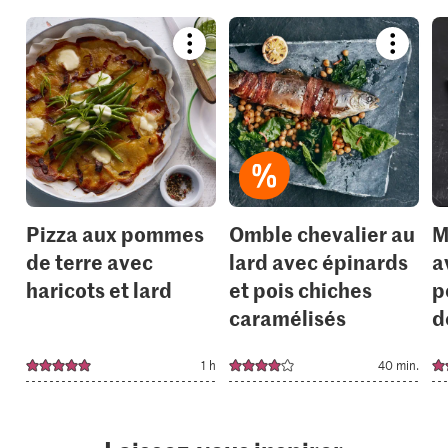
Bookmark
Bookmar
recipe
recipe
or
or
add
add
it
it
to
to
your
your
collections.
collection
Pizza aux pommes
Omble chevalier au
M
de terre avec
lard avec épinards
a
haricots et lard
et pois chiches
p
caramélisés
d
1 h
40 min.