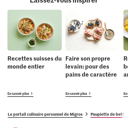
Recettes suisses du
Faire son propre
R
monde entier
levain: pour des
b
pains de caractère
a
En savoir plus
En savoir plus
En 
Le portail culinaire personnel de Migros
Paupiette de bette f