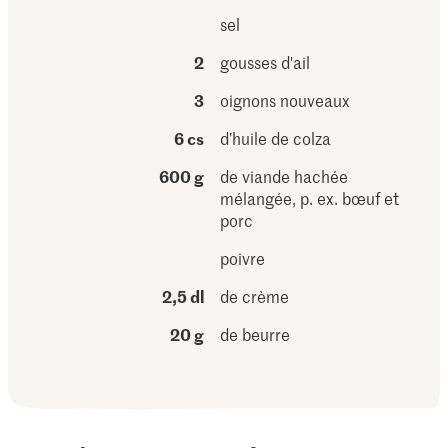
sel
2
gousses d'ail
3
oignons nouveaux
6 cs
d’huile de colza
600 g
de viande hachée
mélangée, p. ex. bœuf et
porc
poivre
2,5 dl
de crème
20 g
de beurre