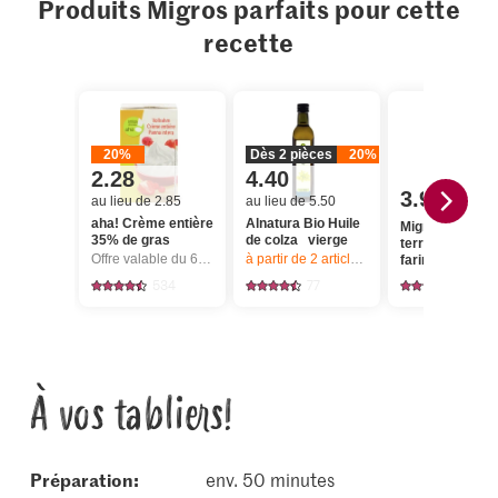
Produits Migros parfaits pour cette
recette
20%
Dès 2 pièces
20%
2.28
4.40
3.90
au lieu de 2.85
au lieu de 5.50
aha! Crème entière
Alnatura Bio Huile
Migros Pomme
35% de gras
de colza vierge
terre à chair
Offre valable du 6.8 au 12.8.2026, jusqu’à épuisement du stock.
à partir de 2
articles,
Offre valable du 6.8
farineuse
534
77
1151
À vos tabliers!
Préparation:
env. 50 minutes