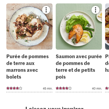
Bookmark
Bookmar
recipe
recipe
or
or
add
add
it
it
to
to
your
your
collections.
collection
Purée de pommes
Saumon avec purée
P
de terre aux
de pommes de
d
marrons avec
terre et de petits
h
bolets
pois
45 min.
40 min.
Laissez-vous inspirer