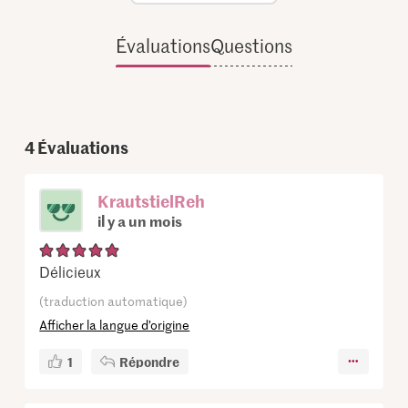
Évaluations
Questions
4
Évaluations
KrautstielReh
il y a un mois
Délicieux
(traduction automatique)
Afficher la langue d’origine
1
Répondre