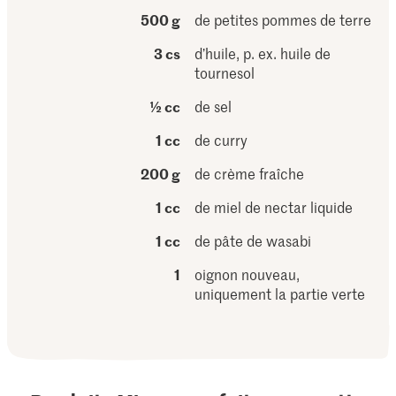
500 g
de petites pommes de terre
3 cs
d’huile, p. ex. huile de
tournesol
½ cc
de sel
1 cc
de curry
200 g
de crème fraîche
1 cc
de miel de nectar liquide
1 cc
de pâte de wasabi
1
oignon nouveau,
uniquement la partie verte