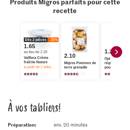
Produits Migros parfaits pour cette
recette
Dès 2 pièces
25%
1.65
1.20
au lieu de 2.20
2.10
Valflora Crème
Optigal De la
fraîche Nature
Migros Pommes de
région Pilons d
à partir de 2
articles,
Offre valable du 6.8 au 12.8.2026, jusqu’à épu
terre grenaille
poulet
2685
729
60
À vos tabliers!
Préparation:
env. 20 minutes