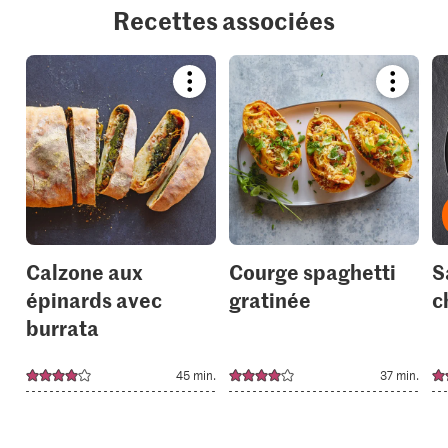
Recettes associées
Bookmark
Bookmar
recipe
recipe
or
or
add
add
it
it
to
to
your
your
collections.
collection
Calzone aux
Courge spaghetti
S
épinards avec
gratinée
c
burrata
45 min.
37 min.