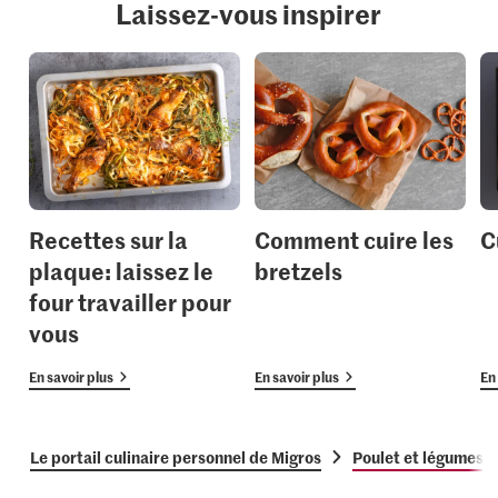
Laissez-vous inspirer
Recettes sur la
Comment cuire les
C
plaque: laissez le
bretzels
four travailler pour
vous
En savoir plus
En savoir plus
En 
Le portail culinaire personnel de Migros
Poulet et légumes s