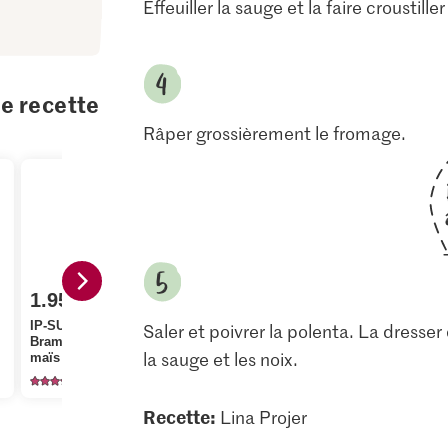
Effeuiller la sauge et la faire croustille
te recette
Râper grossièrement le fromage.
1.95
4.00
IP-SUISSE aha!
Saler et poivrer la polenta. La dresse
2.20
Bramata Semoule de
Knorr Cubes de
la sauge et les noix.
maïs gros grains
bouillon de légumes
Migros Sau
129
174
12
Recette:
Lina Projer