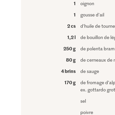
1
oignon
1
gousse d'ail
2 cs
d'huile de tourne
1,2 l
de bouillon de l
250 g
de polenta bram
80 g
de cerneaux de 
4 brins
de sauge
170 g
de fromage d’alp
ex. gottardo gro
sel
poivre