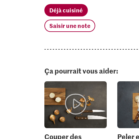
Déjà cuisiné
Saisir une note
Ça pourrait vous aider:
Couper des
Peler 