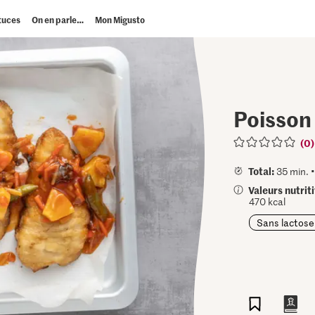
tuces
On en parle…
Mon Migusto
Poisson 
(0)
Total:
35 min. 
Valeurs nutrit
470 kcal
Sans lactose