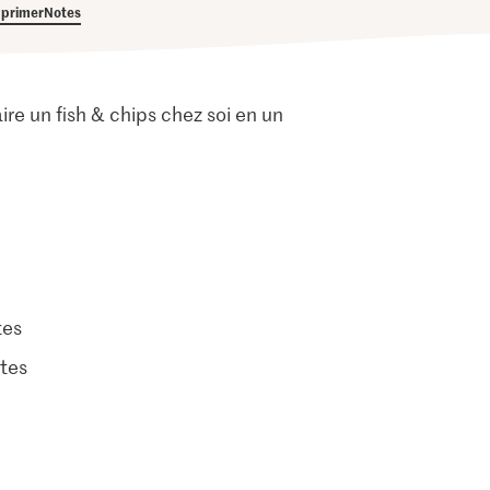
primer
Notes
e un fish & chips chez soi en un
tes
tes