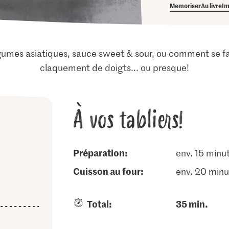
Memoriser
Au livre
Im
gumes asiatiques, sauce sweet & sour, ou comment se fair
claquement de doigts... ou presque!
À vos tabliers!
Préparation:
env. 15 minu
cuisson au four:
env. 20 minu
Total:
35 min.