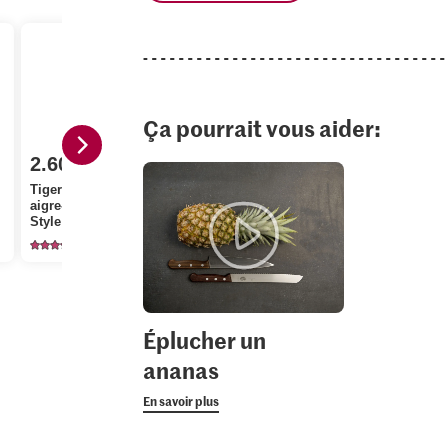
Ça pourrait vous aider:
2.60
3.20
Tiger Kitchen Sauce
5.20
aigre-douce Chinese
M-Budget M
Style
Anna's Best Ananas
légumes
110
222
42
Éplucher un
ananas
En savoir plus