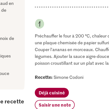
llaud en
s de
Préchauffer le four à 200 °C, chaleur d
 noix de
une plaque chemisée de papier sulfurisé
Couper l'ananas en morceaux. Chauffer 
tiques
légumes. Ajouter la sauce aigre-douce 
poisson croustillant sur un plat avec l
douce
Recette:
Simone Codoni
Déjà cuisiné
te recette
Saisir une note