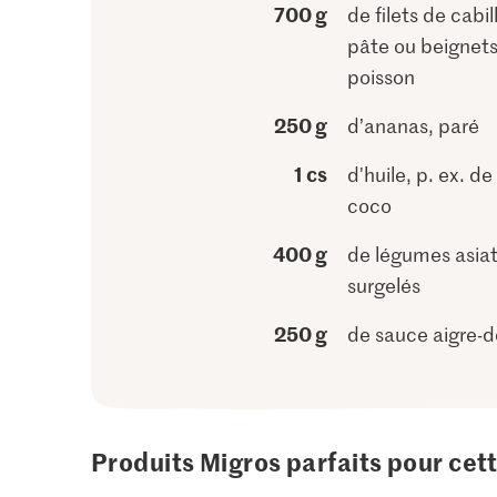
700 g
de filets de cabi
pâte ou beignet
poisson
250 g
d’ananas, paré
1 cs
d'huile, p. ex. de
coco
400 g
de légumes asia
surgelés
250 g
de sauce aigre-
Produits Migros parfaits pour cet