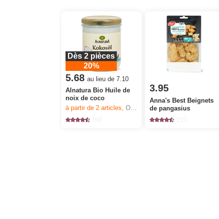
Dès 2 pièces
20%
5.68
au lieu de 7.10
3.95
Alnatura Bio Huile de
noix de coco
Anna's Best Beignets
à partir de 2
articles,
Offre valable du 6.8 au 12.8.2026, jusqu’à épuisement du stock.
de pangasius
158
220