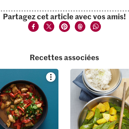
Partagez cet article avec vos amis!
Recettes associées
Bookmark
recipe
or
add
it
to
your
collections.