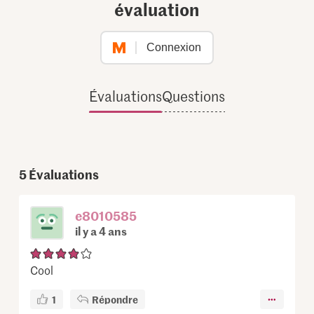
évaluation
Connexion
Évaluations
Questions
5
Évaluations
e8010585
il y a 4 ans
Cool
1
Répondre