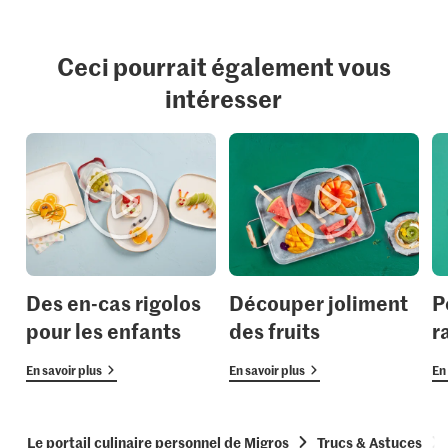
Ceci pourrait également vous
intéresser
Des en-cas rigolos
Découper joliment
P
pour les enfants
des fruits
r
En savoir plus
En savoir plus
En 
Le portail culinaire personnel de Migros
Trucs & Astuces