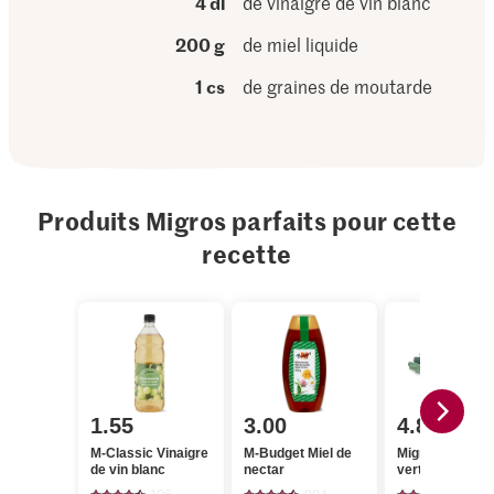
4 dl
de vinaigre de vin blanc
200 g
de miel liquide
1 cs
de graines de moutarde
Produits Migros parfaits pour cette
recette
1.55
3.00
4.80
M-Classic Vinaigre
M-Budget Miel de
Migros Poireau
de vin blanc
nectar
verts