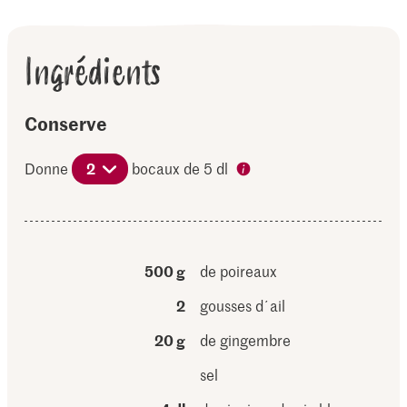
Ingrédients
Conserve
Donne
2
bocaux de 5 dl
500 g
de poireaux
2
gousses d´ail
20 g
de gingembre
sel