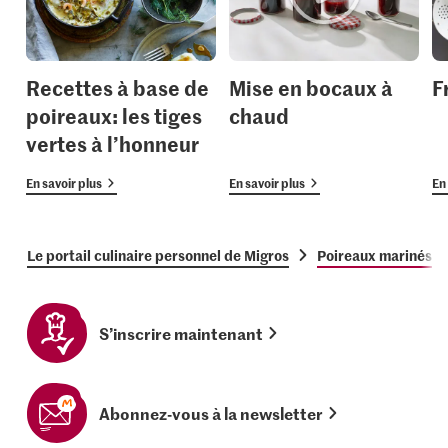
Recettes à base de
Mise en bocaux à
F
poireaux: les tiges
chaud
vertes à l’honneur
En savoir plus
En savoir plus
En 
Le portail culinaire personnel de Migros
Poireaux marinés
S’inscrire maintenant
Abonnez-vous à la newsletter