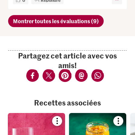
Montrer toutes les évaluations (9)
Partagez cet article avec vos
amis!
Recettes associées
Bookmark
Bookmar
recipe
recipe
or
or