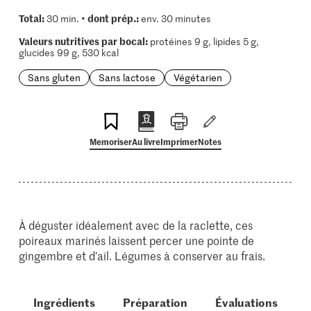
Total:
dont prép.:
30 min. •
env. 30 minutes
Valeurs nutritives par bocal:
protéines 9 g, lipides 5 g,
glucides 99 g, 530 kcal
Sans gluten
Sans lactose
Végétarien
Memoriser
Au livre
Imprimer
Notes
À déguster idéalement avec de la raclette, ces
poireaux marinés laissent percer une pointe de
gingembre et d’ail. Légumes à conserver au frais.
Ingrédients
Préparation
Évaluations