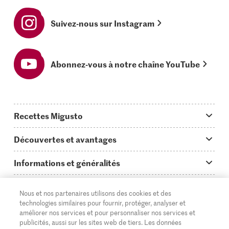
Suivez-nous sur Instagram
Abonnez-vous à notre chaîne YouTube
Recettes Migusto
App Migusto
Découvertes et avantages
Idées de menus
Trucs & astuces
Informations et généralités
Plats principaux
On en parle...
Questions concernant Migusto
Découvrir
Nous et nos partenaires utilisons des cookies et des
Simple & vite prêt
Tutoriels
Cuisiner avec Migusto
technologies similaires pour fournir, protéger, analyser et
Supermarché
améliorer nos services et pour personnaliser nos services et
Apéritif
FR
Glossaire des ingrédients
DE
IT
publicités, aussi sur les sites web de tiers. Les données
Service clientèle & contact
Migros Online