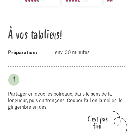
195
224
1440
À vos tabliers!
Préparation:
env. 30 minutes
Partager en deux les poireaux, dans le sens de la
longueur, puis en tronçons. Couper l'ail en lamelles, le
gingembre en dés.
C'est pas
fini