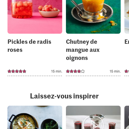
add
add
it
it
to
to
your
your
collections.
collection
Pickles de radis
Chutney de
E
roses
mangue aux
oignons
15 min.
15 min.
Laissez-vous inspirer